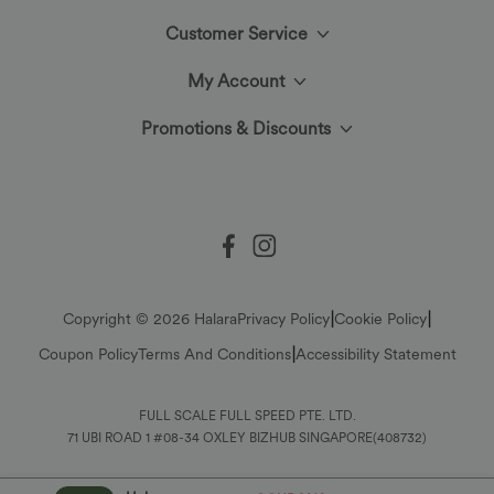
Customer Service
Meet Halara
My Account
Help Center
The Halara Circle
Promotions & Discounts
Log In or Register
Contact Us
Fabric Innovation
Ambassadors
Order History
Shipping & Customs
Blog
Affiliate Program
Track Your Order
Return Policy
|
|
Copyright © 2026 Halara
Privacy Policy
Cookie Policy
|
Coupon Policy
Terms And Conditions
Accessibility Statement
Account Details
Sizing Help
FULL SCALE FULL SPEED PTE. LTD.
Change Password
71 UBI ROAD 1 #08-34 OXLEY BIZHUB SINGAPORE(408732)
Sitemap