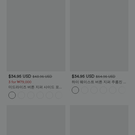
$34.95 USD
$34.95 USD
$43.95 USD
$54.95 USD
3 for ₩79,000
하이 웨이스트 버튼 지퍼 주름진 사
이드 포켓 셔링 스트레이트 레그 워
미드라이즈 버튼 지퍼 사이드 포켓
크팬츠
코듀로이 캐주얼 팬츠
+7