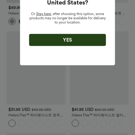
United States
?
$49.95 USD
$31.95 USD
$60.95 USD
$54.95 USD
Halara Flex™ 하이 웨이스트 다중
하이웨이스트 버튼 멀티플 포켓 일
Or
Stay here
, after choosing this option, some
포켓 와이드 레그 워시드 스트레치
자 캐주얼 워크 팬츠
products may no longer be available for delivery
+2
니트 캐주얼 청바지
to your location.
YES
$31.95 USD
$41.95 USD
$43.95 USD
$60.95 USD
Halara Flex™ 하이웨이스트 뒷주머
Halara Flex™ 하이웨이스트 멀티플
니 약간의 플레어 워크팬츠
포켓 일자 스트레치 니트 워크 청바
+12
지