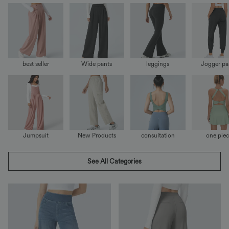
best seller
Wide pants
leggings
Jogger pa
Jumpsuit
New Products
consultation
one pie
See All Categories