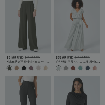
$31.95 USD
$32.95 USD
$49.95 USD
$49.95 USD
Halara Flex™ 하이웨이스트 바디 스
V넥 반팔 주름 사이드 포켓 와이드
컬프트 허리 슬리밍 옆주머니 와이
플로위 와플 캐주얼 점프수트
+9
드 마이크로 와플 워크룩 팬츠