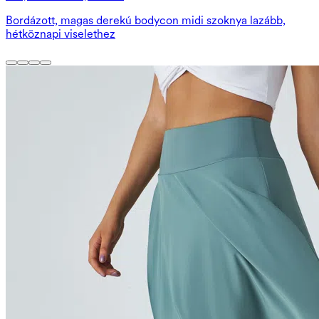
Bordázott, magas derekú bodycon midi szoknya lazább,
hétköznapi viselethez