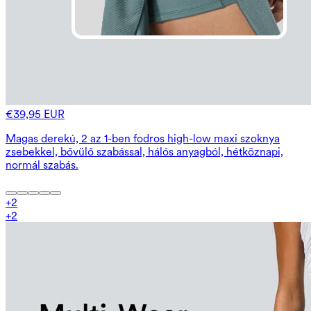
€39,95 EUR
Magas derekú, 2 az 1-ben fodros high-low maxi szoknya
zsebekkel, bővülő szabással, hálós anyagból, hétköznapi,
normál szabás.
+
2
+
2