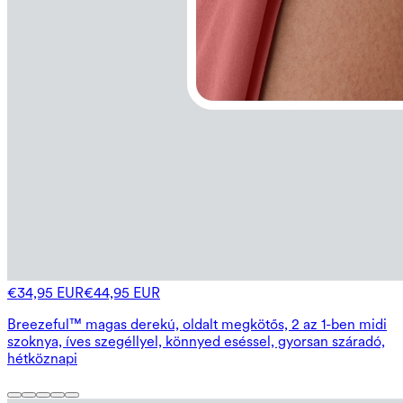
€34,95 EUR
€44,95 EUR
Breezeful™ magas derekú, oldalt megkötős, 2 az 1-ben midi
szoknya, íves szegéllyel, könnyed eséssel, gyorsan száradó,
hétköznapi