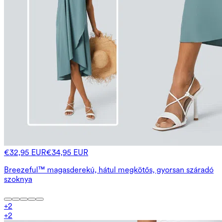
€32,95 EUR
€34,95 EUR
Breezeful™ magasderekú, hátul megkötős, gyorsan száradó
szoknya
+
2
+
2