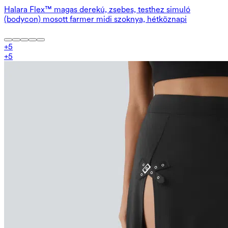
Halara Flex™ magas derekú, zsebes, testhez simuló
(bodycon) mosott farmer midi szoknya, hétköznapi
+
5
+
5