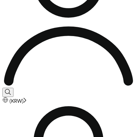
(
KRW
)