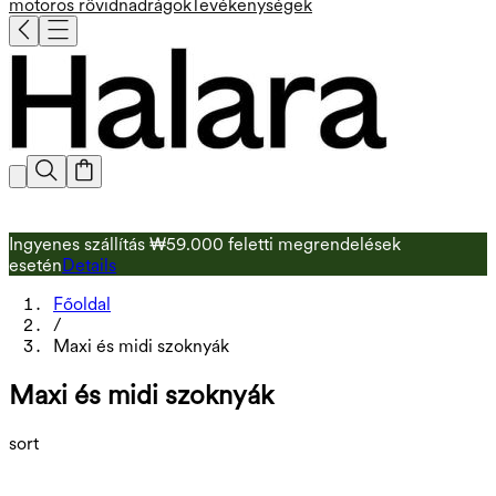
motoros rövidnadrágok
Tevékenységek
S
Ingyenes szállítás ₩59.000 feletti megrendelések
k
esetén
Details
Főoldal
/
Maxi és midi szoknyák
Maxi és midi szoknyák
sort