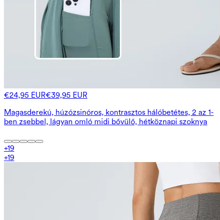
€24,95 EUR
€39,95 EUR
Magasderekú, húzózsinóros, kontrasztos hálóbetétes, 2 az 1-
ben zsebbel, lágyan omló midi bővülő, hétköznapi szoknya
+
19
+
19