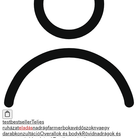
test
bestseller
Teljes
ruházat
eladás
nadrág
farmer
bokavédő
szoknya
egy
darab
konzultáció
Overallok és bodyk
Rövidnadrágok és