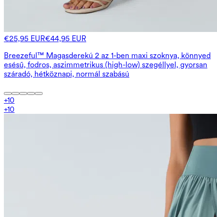
€25,95 EUR
€44,95 EUR
Breezeful™ Magasderekú 2 az 1-ben maxi szoknya, könnyed
esésű, fodros, aszimmetrikus (high-low) szegéllyel, gyorsan
száradó, hétköznapi, normál szabású
+
10
+
10