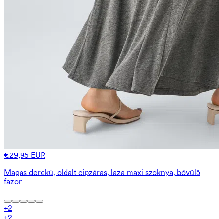
€29,95 EUR
Magas derekú, oldalt cipzáras, laza maxi szoknya, bővülő
fazon
+
2
+
2