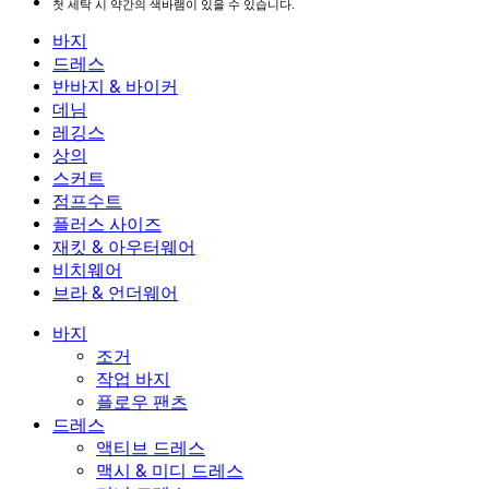
첫 세탁 시 약간의 색바램이 있을 수 있습니다.
바지
바지
드레스
조거
드레스
반바지 & 바이커
작업 바지
액티브 드레스
반바지 & 바이커
데님
플로우 팬츠
맥시 & 미디 드레스
바이커
데님
레깅스
미니 드레스
데님 반바지
데님 레깅스
레깅스
상의
2.5인치 반바지
와이드 진
데님 레깅스
상의
스커트
데님 반바지
힙업 레깅스
스포츠 브라
스커트
점프수트
데님 스커트
요가 레깅스
티셔츠
액티브 스커트
점프수트
플러스 사이즈
미니 스커트
오버롤
플러스 사이즈
재킷 & 아우터웨어
맥시 & 미디 스커트
롬퍼
플러스 사이즈 하의
재킷 & 아우터웨어
비치웨어
플러스 사이즈 상의
재킷 & 아우터웨어
비치웨어
브라 & 언더웨어
플러스 사이즈 드레스
아우터웨어
수영복 상의
브라 & 언더웨어
수영복 하의
브라
바지
수영복 세트
언더웨어
조거
작업 바지
플로우 팬츠
드레스
액티브 드레스
맥시 & 미디 드레스