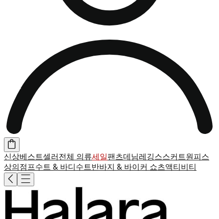
신상
베스트셀러
전체 의류
세일
팬츠
데님
레깅스
스커트
원피스
상의
점프수트 & 바디수트
반바지 & 바이커 쇼츠
액티비티