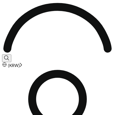
(
KRW
)