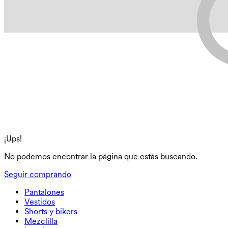
¡Ups!
No podemos encontrar la página que estás buscando.
Seguir comprando
Pantalones
Pantalones
Vestidos
Joggers
Vestidos
Shorts y bikers
Pantalones de trabajo
Sportkleider
Shorts y bikers
Mezclilla
Pantalones holgados
Vestidos midi y maxi
Biker
Mezclilla