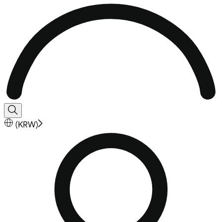
(
KRW
)