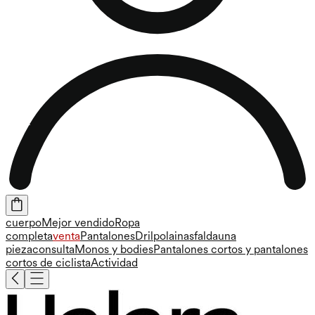
cuerpo
Mejor vendido
Ropa
completa
venta
Pantalones
Dril
polainas
falda
una
pieza
consulta
Monos y bodies
Pantalones cortos y pantalones
cortos de ciclista
Actividad