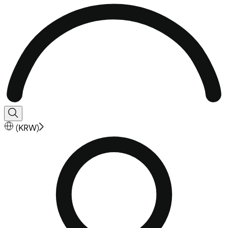
(
KRW
)