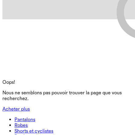
Oops!
Nous ne semblons pas pouvoir trouver la page que vous
recherchez.
Acheter plus
Pantalons
Pantalons
Robes
Joggeurs
Robes
Shorts et cyclistes
Pantalons de travail
Robes de sport
Shorts et cyclistes