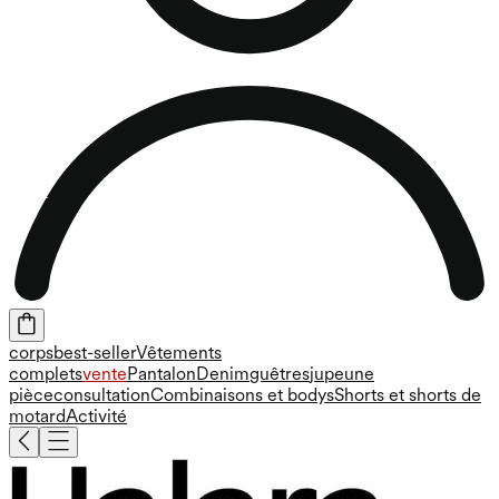
corps
best-seller
Vêtements
complets
vente
Pantalon
Denim
guêtres
jupe
une
pièce
consultation
Combinaisons et bodys
Shorts et shorts de
motard
Activité