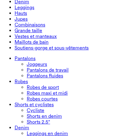
Denim
Pantalons fluides
Robes maxi et midi
Cycliste
Denim
Leggings
Robes courtes
Shorts en denim
Leggings en denim
Leggings
Hauts
Shorts 2.5"
Jeans à jambe large
Leggings en denim
Hauts
Jupes
Shorts en denim
Leggings push-up
Soutiens-gorge de sport
Jupes
Combinaisons
Jupes en denim
Leggings de yoga
T-shirts
Jupes actives
Combinaisons
Grande taille
Jupes courtes
Salopettes
Grande taille
Vestes et manteaux
Jupes maxi et midi
Combishorts
Bas grande taille
Vestes et manteaux
Maillots de bain
Hauts grande taille
Vestes et manteaux
Maillots de bain
Soutiens-gorge et sous-vêtements
Robes grande taille
Manteaux
Hauts de maillot de bain
Soutiens-gorge et sous-vêtements
Bas de maillot de bain
Soutiens-gorge
Pantalons
Ensembles de maillots de bain
Sous-vêtements
Joggeurs
Pantalons de travail
Pantalons fluides
Robes
Robes de sport
Robes maxi et midi
Robes courtes
Shorts et cyclistes
Cycliste
Shorts en denim
Shorts 2.5"
Denim
Leggings en denim