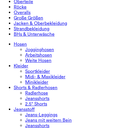
Oberteile
2.5" Shorts
Jeans mit weitem Bein
Jeans-Leggings
Oberteile
Röcke
Jeansshorts
Po-liftende Leggings
Sport-BHs
Röcke
Overalls
Jeansröcke
Yoga-Leggings
T-Shirts
Sport-Röcke
Overalls
Große Größen
Miniröcke
Overalls
Große Größen
Jacken & Oberbekleidung
Maxi- & Midiröcke
Kurzoveralls
Große Größen Unterteile
Jacken & Oberbekleidung
Strandbekleidung
Große Größen Oberteile
Jacken & Oberbekleidung
Strandbekleidung
BHs & Unterwäsche
Große Größen Kleider
Oberbekleidung
Bikini-Oberteile
BHs & Unterwäsche
Bikinihosen
BHs
Hosen
Bikini-Sets
Unterwäsche
Jogginghosen
Arbeitshosen
Weite Hosen
Kleider
Sportkleider
Midi- & Maxikleider
Minikleider
Shorts & Radlerhosen
Radlerhose
Jeansshorts
2.5" Shorts
Jeansstoff
Jeans-Leggings
Jeans mit weitem Bein
Jeansshorts