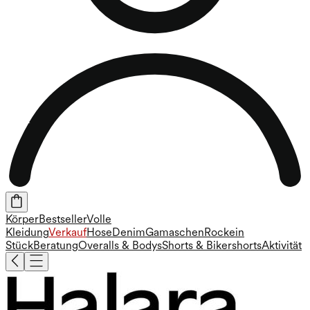
Körper
Bestseller
Volle
Kleidung
Verkauf
Hose
Denim
Gamaschen
Rock
ein
Stück
Beratung
Overalls & Bodys
Shorts & Bikershorts
Aktivität