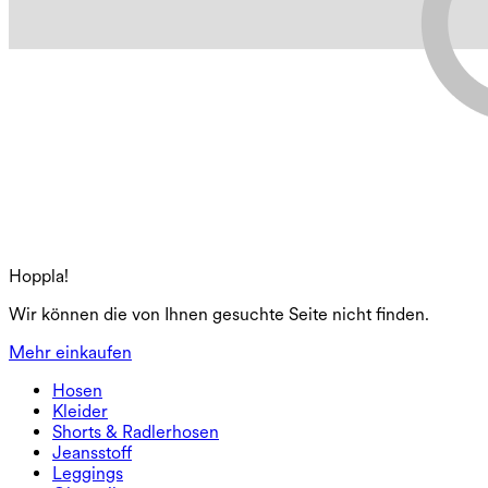
Hoppla!
Wir können die von Ihnen gesuchte Seite nicht finden.
Mehr einkaufen
Hosen
Hosen
Kleider
Jogginghosen
Kleider
Shorts & Radlerhosen
Arbeitshosen
Sportkleider
Shorts & Radlerhosen
Jeansstoff
Weite Hosen
Midi- & Maxikleider
Radlerhose
Jeansstoff
Leggings
Minikleider
Jeansshorts
Jeans-Leggings
Leggings