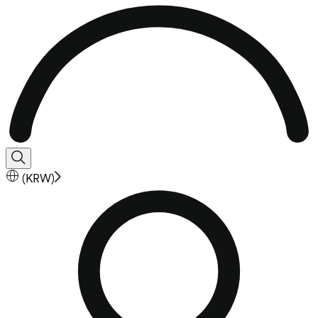
(
KRW
)