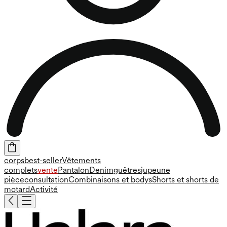
corps
best-seller
Vêtements
complets
vente
Pantalon
Denim
guêtres
jupe
une
pièce
consultation
Combinaisons et bodys
Shorts et shorts de
motard
Activité