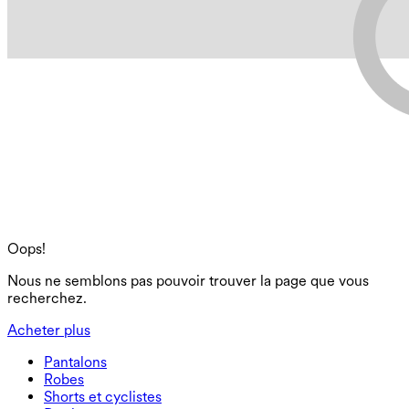
Oops!
Nous ne semblons pas pouvoir trouver la page que vous
recherchez.
Acheter plus
Pantalons
Pantalons
Robes
Joggeurs
Robes
Shorts et cyclistes
Pantalons de travail
Robes de sport
Shorts et cyclistes