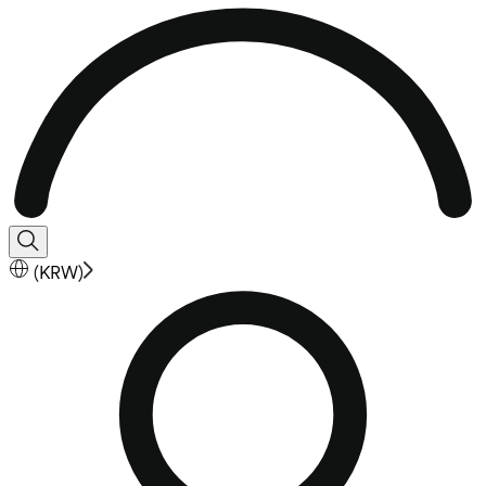
(
KRW
)