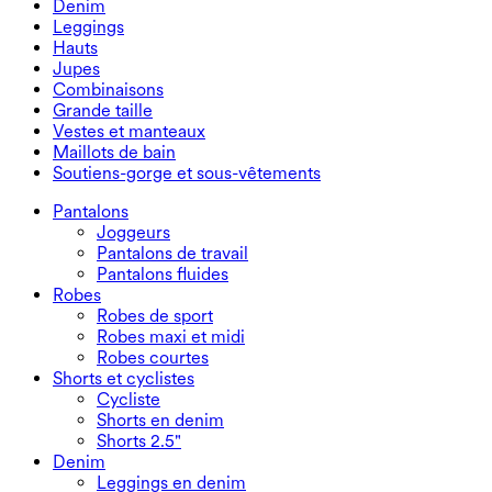
Denim
Pantalons fluides
Robes maxi et midi
Cycliste
Denim
Leggings
Robes courtes
Shorts en denim
Leggings en denim
Leggings
Hauts
Shorts 2.5"
Jeans à jambe large
Leggings en denim
Hauts
Jupes
Shorts en denim
Leggings push-up
Soutiens-gorge de sport
Jupes
Combinaisons
Jupes en denim
Leggings de yoga
T-shirts
Jupes actives
Combinaisons
Grande taille
Jupes courtes
Salopettes
Grande taille
Vestes et manteaux
Jupes maxi et midi
Combishorts
Bas grande taille
Vestes et manteaux
Maillots de bain
Hauts grande taille
Vestes et manteaux
Maillots de bain
Soutiens-gorge et sous-vêtements
Robes grande taille
Manteaux
Hauts de maillot de bain
Soutiens-gorge et sous-vêtements
Bas de maillot de bain
Soutiens-gorge
Pantalons
Ensembles de maillots de bain
Sous-vêtements
Joggeurs
Pantalons de travail
Pantalons fluides
Robes
Robes de sport
Robes maxi et midi
Robes courtes
Shorts et cyclistes
Cycliste
Shorts en denim
Shorts 2.5"
Denim
Leggings en denim