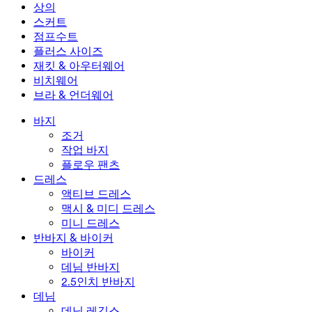
미니 드레스
데님 반바지
데님 레깅스
레깅스
상의
2.5인치 반바지
와이드 진
데님 레깅스
상의
스커트
데님 반바지
힙업 레깅스
스포츠 브라
스커트
점프수트
데님 스커트
요가 레깅스
티셔츠
액티브 스커트
점프수트
플러스 사이즈
미니 스커트
오버롤
플러스 사이즈
재킷 & 아우터웨어
맥시 & 미디 스커트
롬퍼
플러스 사이즈 하의
재킷 & 아우터웨어
비치웨어
플러스 사이즈 상의
재킷 & 아우터웨어
비치웨어
브라 & 언더웨어
플러스 사이즈 드레스
아우터웨어
수영복 상의
브라 & 언더웨어
수영복 하의
브라
바지
수영복 세트
언더웨어
조거
작업 바지
플로우 팬츠
드레스
액티브 드레스
맥시 & 미디 드레스
미니 드레스
반바지 & 바이커
바이커
데님 반바지
2.5인치 반바지
데님
데님 레깅스