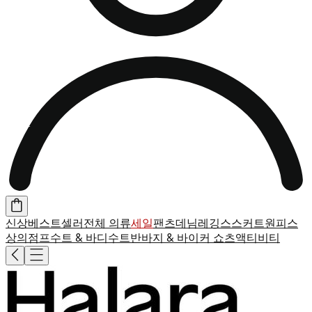
신상
베스트셀러
전체 의류
세일
팬츠
데님
레깅스
스커트
원피스
상의
점프수트 & 바디수트
반바지 & 바이커 쇼츠
액티비티