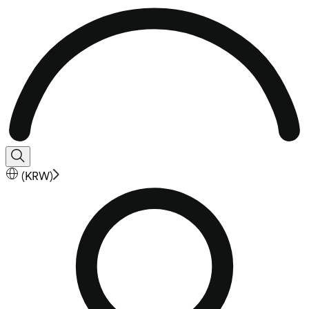
(
KRW
)