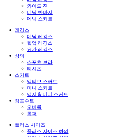
와이드 진
데님 반바지
데님 스커트
레깅스
데님 레깅스
힙업 레깅스
요가 레깅스
상의
스포츠 브라
티셔츠
스커트
액티브 스커트
미니 스커트
맥시 & 미디 스커트
점프수트
오버롤
롬퍼
플러스 사이즈
플러스 사이즈 하의