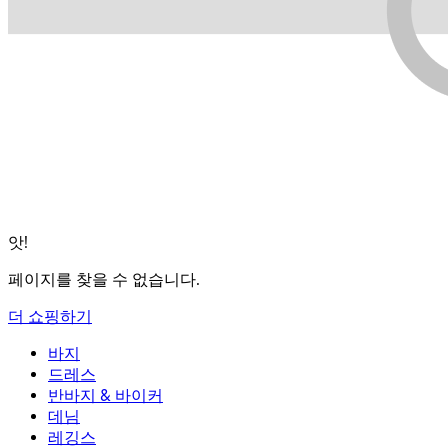
앗!
페이지를 찾을 수 없습니다.
더 쇼핑하기
바지
바지
드레스
조거
드레스
반바지 & 바이커
작업 바지
액티브 드레스
반바지 & 바이커
데님
플로우 팬츠
맥시 & 미디 드레스
바이커
데님
레깅스