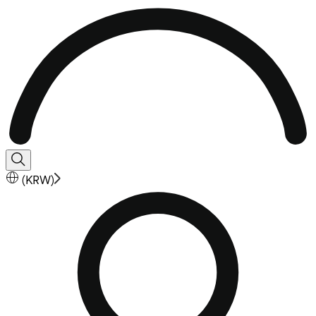
(
KRW
)