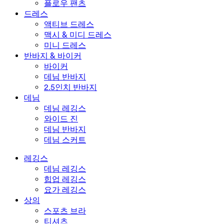
플로우 팬츠
드레스
액티브 드레스
맥시 & 미디 드레스
미니 드레스
반바지 & 바이커
바이커
데님 반바지
2.5인치 반바지
데님
데님 레깅스
와이드 진
데님 반바지
데님 스커트
레깅스
데님 레깅스
힙업 레깅스
요가 레깅스
상의
스포츠 브라
티셔츠