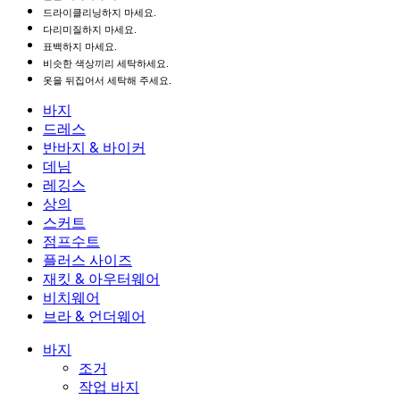
드라이클리닝하지 마세요.
다리미질하지 마세요.
표백하지 마세요.
비슷한 색상끼리 세탁하세요.
옷을 뒤집어서 세탁해 주세요.
바지
바지
드레스
조거
드레스
반바지 & 바이커
작업 바지
액티브 드레스
반바지 & 바이커
데님
플로우 팬츠
맥시 & 미디 드레스
바이커
데님
레깅스
미니 드레스
데님 반바지
데님 레깅스
레깅스
상의
2.5인치 반바지
와이드 진
데님 레깅스
상의
스커트
데님 반바지
힙업 레깅스
스포츠 브라
스커트
점프수트
데님 스커트
요가 레깅스
티셔츠
액티브 스커트
점프수트
플러스 사이즈
미니 스커트
오버롤
플러스 사이즈
재킷 & 아우터웨어
맥시 & 미디 스커트
롬퍼
플러스 사이즈 하의
재킷 & 아우터웨어
비치웨어
플러스 사이즈 상의
재킷 & 아우터웨어
비치웨어
브라 & 언더웨어
플러스 사이즈 드레스
아우터웨어
수영복 상의
브라 & 언더웨어
수영복 하의
브라
바지
수영복 세트
언더웨어
조거
작업 바지