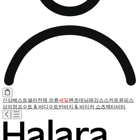
신상
베스트셀러
전체 의류
세일
팬츠
데님
레깅스
스커트
원피스
상의
점프수트 & 바디수트
반바지 & 바이커 쇼츠
액티비티