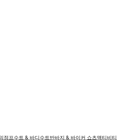
의
점프수트 & 바디수트
반바지 & 바이커 쇼츠
액티비티