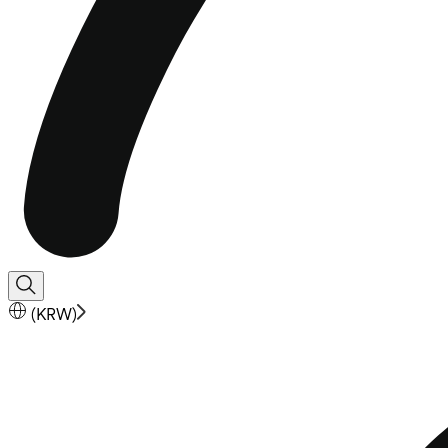
(
KRW
)