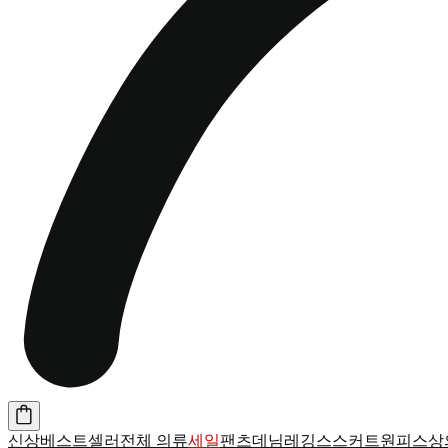
신상
베스트셀러
전체 의류
세일
팬츠
데님
레깅스
스커트
원피스
상