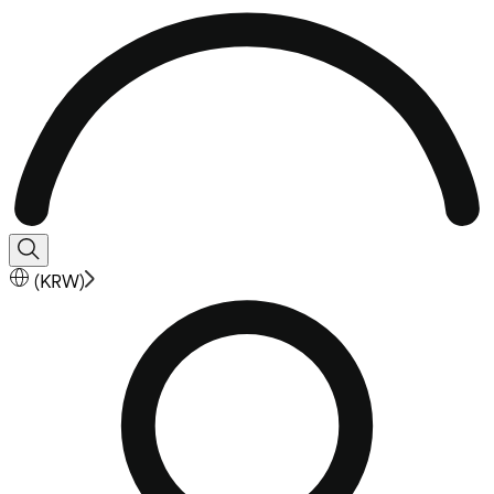
(
KRW
)