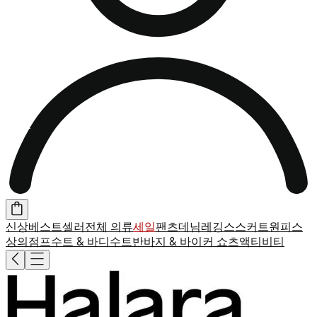
신상
베스트셀러
전체 의류
세일
팬츠
데님
레깅스
스커트
원피스
상의
점프수트 & 바디수트
반바지 & 바이커 쇼츠
액티비티