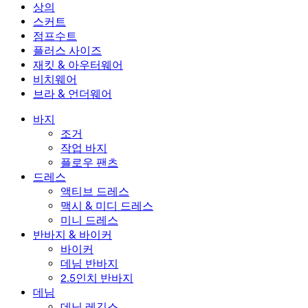
미니 드레스
데님 반바지
데님 레깅스
레깅스
상의
2.5인치 반바지
와이드 진
데님 레깅스
상의
스커트
데님 반바지
힙업 레깅스
스포츠 브라
스커트
점프수트
데님 스커트
요가 레깅스
티셔츠
액티브 스커트
점프수트
플러스 사이즈
미니 스커트
오버롤
플러스 사이즈
재킷 & 아우터웨어
맥시 & 미디 스커트
롬퍼
플러스 사이즈 하의
재킷 & 아우터웨어
비치웨어
플러스 사이즈 상의
재킷 & 아우터웨어
비치웨어
브라 & 언더웨어
플러스 사이즈 드레스
아우터웨어
수영복 상의
브라 & 언더웨어
수영복 하의
브라
바지
수영복 세트
언더웨어
조거
작업 바지
플로우 팬츠
드레스
액티브 드레스
맥시 & 미디 드레스
미니 드레스
반바지 & 바이커
바이커
데님 반바지
2.5인치 반바지
데님
데님 레깅스