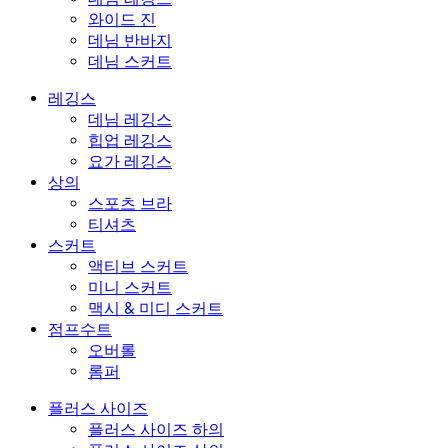
와이드 진
데님 반바지
데님 스커트
레깅스
데님 레깅스
힙업 레깅스
요가 레깅스
상의
스포츠 브라
티셔츠
스커트
액티브 스커트
미니 스커트
맥시 & 미디 스커트
점프수트
오버롤
롬퍼
플러스 사이즈
플러스 사이즈 하의