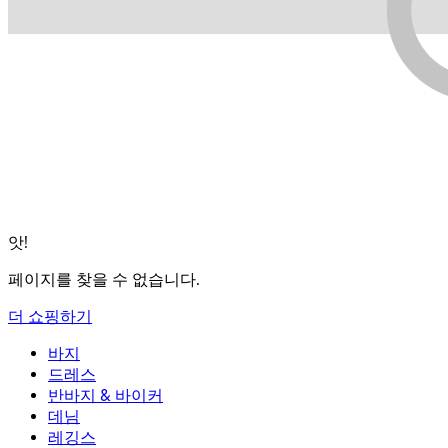
앗!
페이지를 찾을 수 없습니다.
더 쇼핑하기
바지
바지
드레스
조거
드레스
반바지 & 바이커
작업 바지
액티브 드레스
반바지 & 바이커
데님
플로우 팬츠
맥시 & 미디 드레스
바이커
데님
레깅스