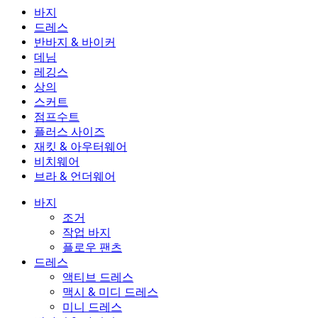
바지
바지
드레스
조거
드레스
반바지 & 바이커
작업 바지
액티브 드레스
반바지 & 바이커
데님
플로우 팬츠
맥시 & 미디 드레스
바이커
데님
레깅스
미니 드레스
데님 반바지
데님 레깅스
레깅스
상의
2.5인치 반바지
와이드 진
데님 레깅스
상의
스커트
데님 반바지
힙업 레깅스
스포츠 브라
스커트
점프수트
데님 스커트
요가 레깅스
티셔츠
액티브 스커트
점프수트
플러스 사이즈
미니 스커트
오버롤
플러스 사이즈
재킷 & 아우터웨어
맥시 & 미디 스커트
롬퍼
플러스 사이즈 하의
재킷 & 아우터웨어
비치웨어
플러스 사이즈 상의
재킷 & 아우터웨어
비치웨어
브라 & 언더웨어
플러스 사이즈 드레스
아우터웨어
수영복 상의
브라 & 언더웨어
수영복 하의
브라
바지
수영복 세트
언더웨어
조거
작업 바지
플로우 팬츠
드레스
액티브 드레스
맥시 & 미디 드레스
미니 드레스