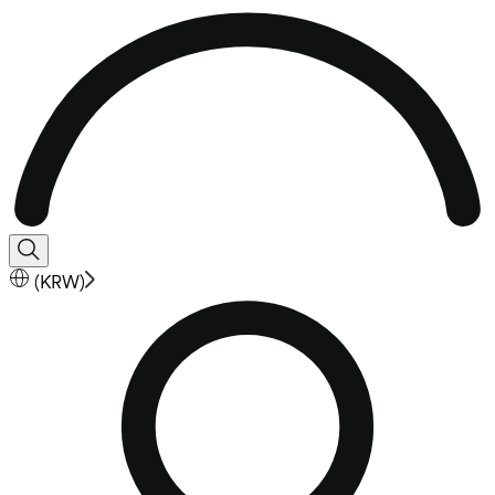
(
KRW
)