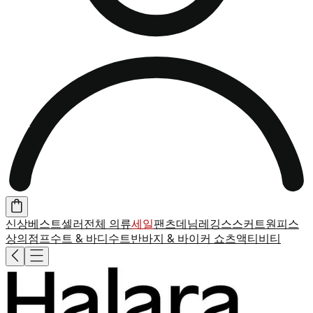
신상
베스트셀러
전체 의류
세일
팬츠
데님
레깅스
스커트
원피스
상의
점프수트 & 바디수트
반바지 & 바이커 쇼츠
액티비티