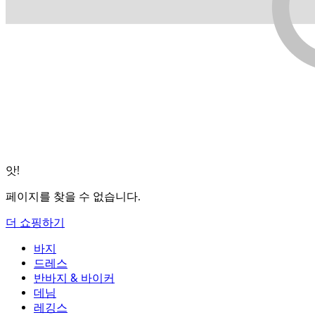
앗!
페이지를 찾을 수 없습니다.
더 쇼핑하기
바지
바지
드레스
조거
드레스
반바지 & 바이커
작업 바지
액티브 드레스
반바지 & 바이커
데님
플로우 팬츠
맥시 & 미디 드레스
바이커
데님
레깅스