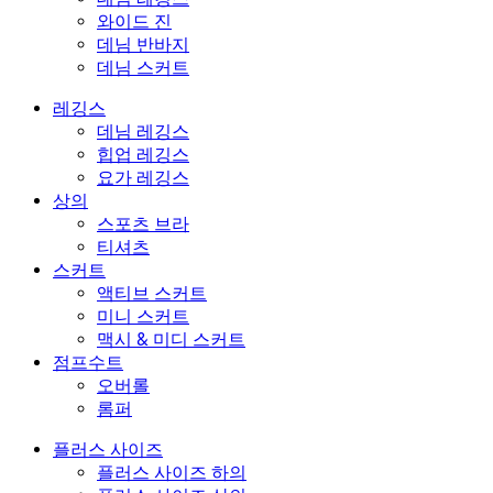
와이드 진
데님 반바지
데님 스커트
레깅스
데님 레깅스
힙업 레깅스
요가 레깅스
상의
스포츠 브라
티셔츠
스커트
액티브 스커트
미니 스커트
맥시 & 미디 스커트
점프수트
오버롤
롬퍼
플러스 사이즈
플러스 사이즈 하의