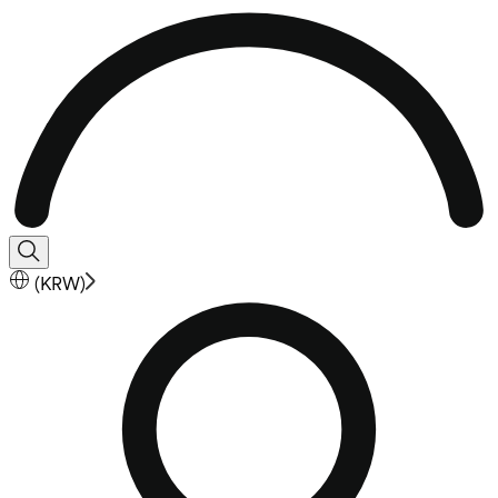
(
KRW
)