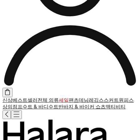
신상
베스트셀러
전체 의류
세일
팬츠
데님
레깅스
스커트
원피스
상의
점프수트 & 바디수트
반바지 & 바이커 쇼츠
액티비티