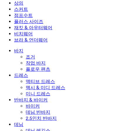
미니 드레스
데님 반바지
데님 레깅스
레깅스
상의
2.5인치 반바지
와이드 진
데님 레깅스
상의
스커트
데님 반바지
힙업 레깅스
스포츠 브라
스커트
점프수트
데님 스커트
요가 레깅스
티셔츠
액티브 스커트
점프수트
플러스 사이즈
미니 스커트
오버롤
플러스 사이즈
재킷 & 아우터웨어
맥시 & 미디 스커트
롬퍼
플러스 사이즈 하의
재킷 & 아우터웨어
비치웨어
플러스 사이즈 상의
재킷 & 아우터웨어
비치웨어
브라 & 언더웨어
플러스 사이즈 드레스
아우터웨어
수영복 상의
브라 & 언더웨어
수영복 하의
브라
바지
수영복 세트
언더웨어
조거
작업 바지
플로우 팬츠
드레스
액티브 드레스
맥시 & 미디 드레스
미니 드레스
반바지 & 바이커
바이커
데님 반바지
2.5인치 반바지
데님
데님 레깅스