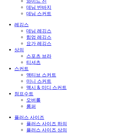
와이드 진
데님 반바지
데님 스커트
레깅스
데님 레깅스
힙업 레깅스
요가 레깅스
상의
스포츠 브라
티셔츠
스커트
액티브 스커트
미니 스커트
맥시 & 미디 스커트
점프수트
오버롤
롬퍼
플러스 사이즈
플러스 사이즈 하의
플러스 사이즈 상의