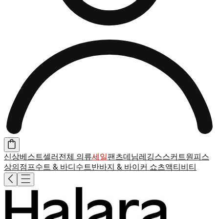
신상
베스트셀러
전체 의류
세일
팬츠
데님
레깅스
스커트
원피스
상의
점프수트 & 바디수트
반바지 & 바이커 쇼츠
액티비티