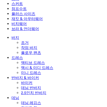
2.5인치 반바지
와이드 진
데님 레깅스
상의
스커트
데님 반바지
힙업 레깅스
스포츠 브라
스커트
점프수트
데님 스커트
요가 레깅스
티셔츠
액티브 스커트
점프수트
플러스 사이즈
미니 스커트
오버롤
플러스 사이즈
재킷 & 아우터웨어
맥시 & 미디 스커트
롬퍼
플러스 사이즈 하의
재킷 & 아우터웨어
비치웨어
플러스 사이즈 상의
재킷 & 아우터웨어
비치웨어
브라 & 언더웨어
플러스 사이즈 드레스
아우터웨어
수영복 상의
브라 & 언더웨어
수영복 하의
브라
바지
수영복 세트
언더웨어
조거
작업 바지
플로우 팬츠
드레스
액티브 드레스
맥시 & 미디 드레스
미니 드레스
반바지 & 바이커
바이커
데님 반바지
2.5인치 반바지
데님
데님 레깅스