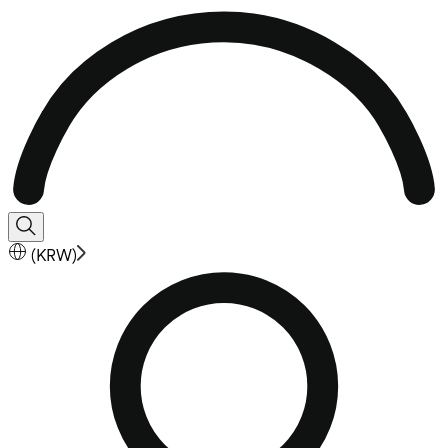
(
KRW
)