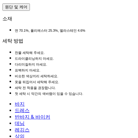
원단 및 케어
소재
면 70.1%, 폴리에스터 25.3%, 엘라스테인 4.6%
세탁 방법
찬물 세탁해 주세요.
드라이클리닝하지 마세요.
다리미질하지 마세요.
표백하지 마세요.
비슷한 색상끼리 세탁하세요.
옷을 뒤집어서 세탁해 주세요.
세탁 전 착용을 권장합니다.
첫 세탁 시 약간의 색바램이 있을 수 있습니다.
바지
바지
드레스
조거
드레스
반바지 & 바이커
작업 바지
액티브 드레스
반바지 & 바이커
데님
플로우 팬츠
맥시 & 미디 드레스
바이커
데님
레깅스
미니 드레스
데님 반바지
데님 레깅스
레깅스
상의