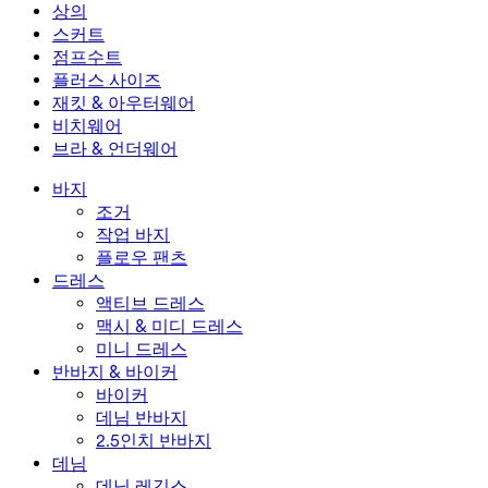
미니 드레스
데님 반바지
데님 레깅스
레깅스
상의
2.5인치 반바지
와이드 진
데님 레깅스
상의
스커트
데님 반바지
힙업 레깅스
스포츠 브라
스커트
점프수트
데님 스커트
요가 레깅스
티셔츠
액티브 스커트
점프수트
플러스 사이즈
미니 스커트
오버롤
플러스 사이즈
재킷 & 아우터웨어
맥시 & 미디 스커트
롬퍼
플러스 사이즈 하의
재킷 & 아우터웨어
비치웨어
플러스 사이즈 상의
재킷 & 아우터웨어
비치웨어
브라 & 언더웨어
플러스 사이즈 드레스
아우터웨어
수영복 상의
브라 & 언더웨어
수영복 하의
브라
바지
수영복 세트
언더웨어
조거
작업 바지
플로우 팬츠
드레스
액티브 드레스
맥시 & 미디 드레스
미니 드레스
반바지 & 바이커
바이커
데님 반바지
2.5인치 반바지
데님
데님 레깅스