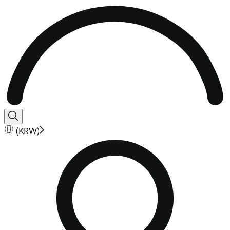
(
KRW
)