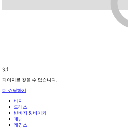
앗!
페이지를 찾을 수 없습니다.
더 쇼핑하기
바지
바지
드레스
조거
드레스
반바지 & 바이커
작업 바지
액티브 드레스
반바지 & 바이커
데님
플로우 팬츠
맥시 & 미디 드레스
바이커
데님
레깅스