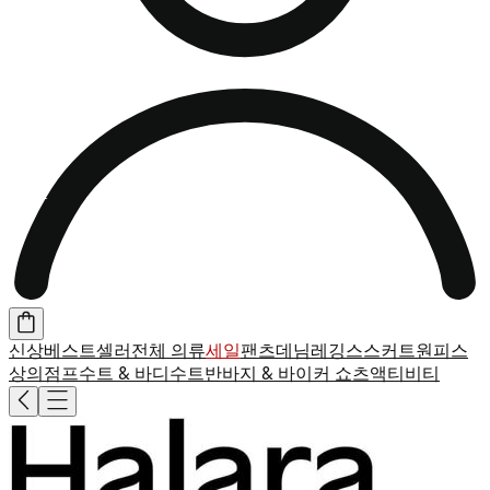
신상
베스트셀러
전체 의류
세일
팬츠
데님
레깅스
스커트
원피스
상의
점프수트 & 바디수트
반바지 & 바이커 쇼츠
액티비티