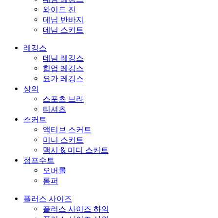
와이드 진
데님 반바지
데님 스커트
레깅스
데님 레깅스
힙업 레깅스
요가 레깅스
상의
스포츠 브라
티셔츠
스커트
액티브 스커트
미니 스커트
맥시 & 미디 스커트
점프수트
오버롤
롬퍼
플러스 사이즈
플러스 사이즈 하의