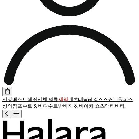
신상
베스트셀러
전체 의류
세일
팬츠
데님
레깅스
스커트
원피스
상의
점프수트 & 바디수트
반바지 & 바이커 쇼츠
액티비티