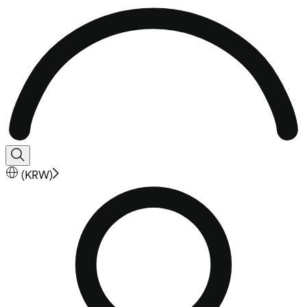
(
KRW
)