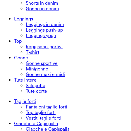
Shorts in denim
Gonne in denim
Leggings
Leggings in denim
Leggings push-up
Leggings yoga
Top
Reggiseni sportivi
T-shirt
Gonne
Gonne sportive
Minigonne
Gonne maxi e midi
Tute intere
Salopette
Tute corte
Taglie forti
Pantaloni taglie forti
Top taglie forti
Vestiti taglie forti
Giacche e Capispalla
Giacche e Capispalla