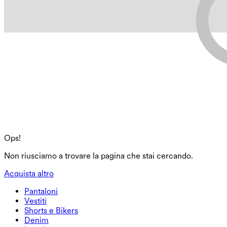
Ops!
Non riusciamo a trovare la pagina che stai cercando.
Acquista altro
Pantaloni
Pantaloni
Vestiti
Joggers
Vestiti
Shorts e Bikers
Pantaloni da lavoro
Vestiti sportivi
Shorts e Bikers
Denim
Pantaloni ampi
Vestiti midi e maxi
Biker
Denim