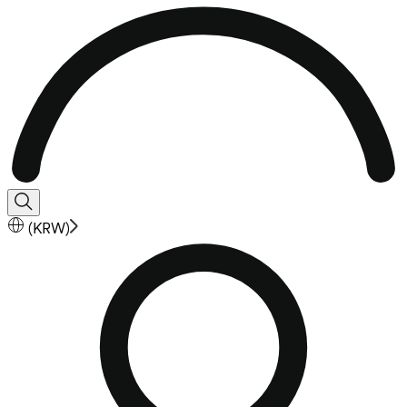
(
KRW
)