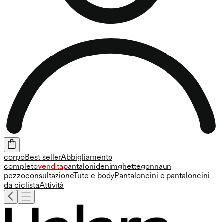
corpo
Best seller
Abbigliamento
completo
vendita
pantaloni
denim
ghette
gonna
un
pezzo
consultazione
Tute e body
Pantaloncini e pantaloncini
da ciclista
Attività