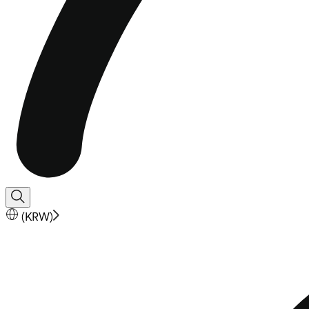
(
KRW
)