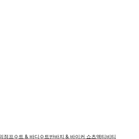
의
점프수트 & 바디수트
반바지 & 바이커 쇼츠
액티비티