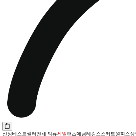
신상
베스트셀러
전체 의류
세일
팬츠
데님
레깅스
스커트
원피스
상