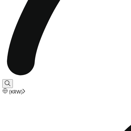
(
KRW
)