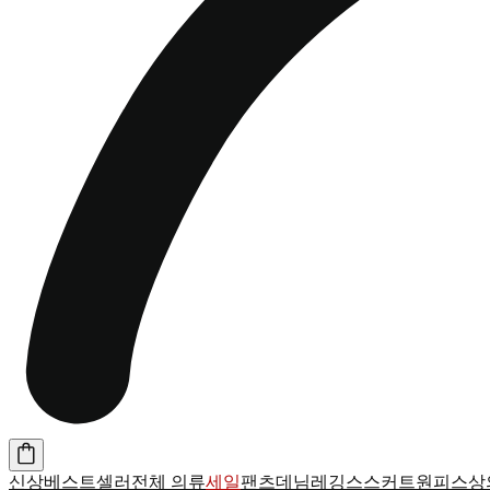
신상
베스트셀러
전체 의류
세일
팬츠
데님
레깅스
스커트
원피스
상