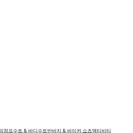
의
점프수트 & 바디수트
반바지 & 바이커 쇼츠
액티비티