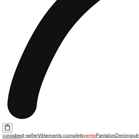
corps
best-seller
Vêtements complets
vente
Pantalon
Denim
guê