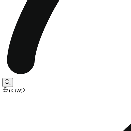
(
KRW
)