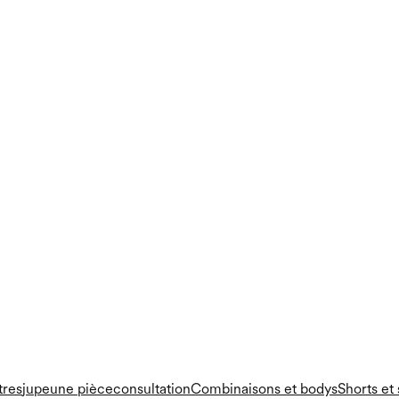
tres
jupe
une pièce
consultation
Combinaisons et bodys
Shorts et