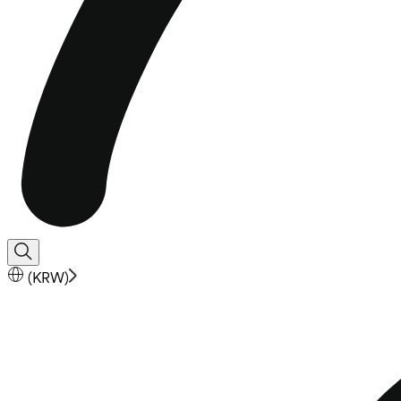
(
KRW
)