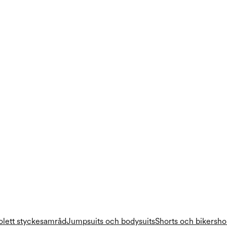
ol
ett stycke
samråd
Jumpsuits och bodysuits
Shorts och bikersho