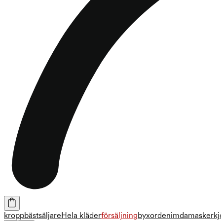
kropp
bästsäljare
Hela kläder
försäljning
byxor
denim
damasker
kj