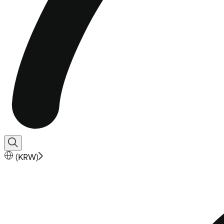
(
KRW
)