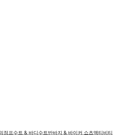
의
점프수트 & 바디수트
반바지 & 바이커 쇼츠
액티비티