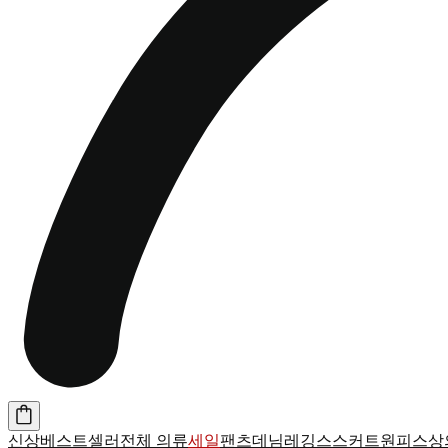
신상
베스트셀러
전체 의류
세일
팬츠
데님
레깅스
스커트
원피스
상