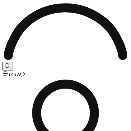
(
KRW
)