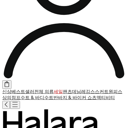
신상
베스트셀러
전체 의류
세일
팬츠
데님
레깅스
스커트
원피스
상의
점프수트 & 바디수트
반바지 & 바이커 쇼츠
액티비티