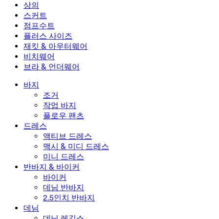
미니 드레스
데님 반바지
데님 레깅스
레깅스
상의
2.5인치 반바지
와이드 진
데님 레깅스
상의
스커트
데님 반바지
힙업 레깅스
스포츠 브라
스커트
점프수트
데님 스커트
요가 레깅스
티셔츠
액티브 스커트
점프수트
플러스 사이즈
미니 스커트
오버롤
플러스 사이즈
재킷 & 아우터웨어
맥시 & 미디 스커트
롬퍼
플러스 사이즈 하의
재킷 & 아우터웨어
비치웨어
플러스 사이즈 상의
재킷 & 아우터웨어
비치웨어
브라 & 언더웨어
플러스 사이즈 드레스
아우터웨어
수영복 상의
브라 & 언더웨어
수영복 하의
브라
바지
수영복 세트
언더웨어
조거
작업 바지
플로우 팬츠
드레스
액티브 드레스
맥시 & 미디 드레스
미니 드레스
반바지 & 바이커
바이커
데님 반바지
2.5인치 반바지
데님
데님 레깅스