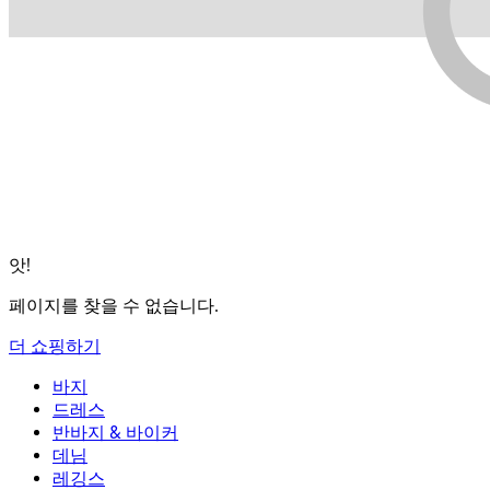
앗!
페이지를 찾을 수 없습니다.
더 쇼핑하기
바지
바지
드레스
조거
드레스
반바지 & 바이커
작업 바지
액티브 드레스
반바지 & 바이커
데님
플로우 팬츠
맥시 & 미디 드레스
바이커
데님
레깅스