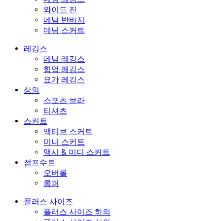
와이드 진
데님 반바지
데님 스커트
레깅스
데님 레깅스
힙업 레깅스
요가 레깅스
상의
스포츠 브라
티셔츠
스커트
액티브 스커트
미니 스커트
맥시 & 미디 스커트
점프수트
오버롤
롬퍼
플러스 사이즈
플러스 사이즈 하의