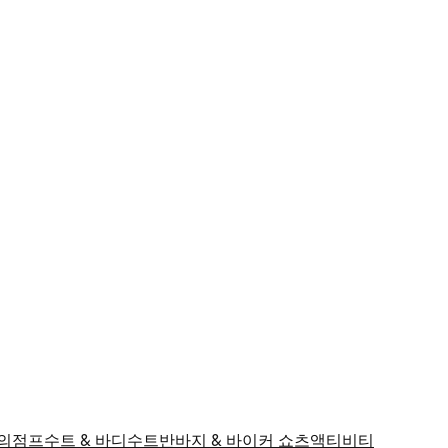
의
점프수트 & 바디수트
반바지 & 바이커 쇼츠
액티비티