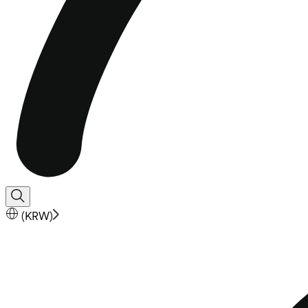
(
KRW
)