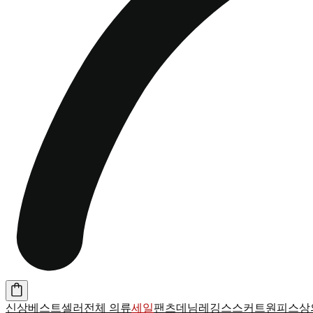
신상
베스트셀러
전체 의류
세일
팬츠
데님
레깅스
스커트
원피스
상