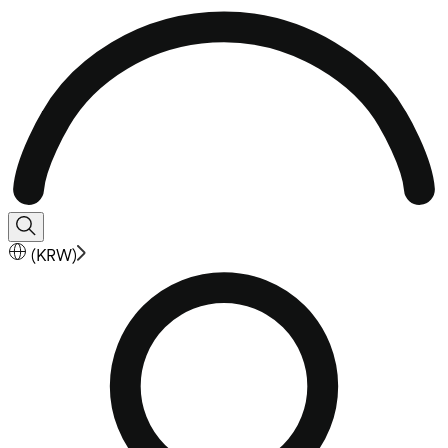
(
KRW
)