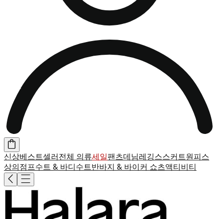
신상
베스트셀러
전체 의류
세일
팬츠
데님
레깅스
스커트
원피스
상의
점프수트 & 바디수트
반바지 & 바이커 쇼츠
액티비티