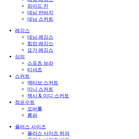
와이드 진
데님 반바지
데님 스커트
레깅스
데님 레깅스
힙업 레깅스
요가 레깅스
상의
스포츠 브라
티셔츠
스커트
액티브 스커트
미니 스커트
맥시 & 미디 스커트
점프수트
오버롤
롬퍼
플러스 사이즈
플러스 사이즈 하의