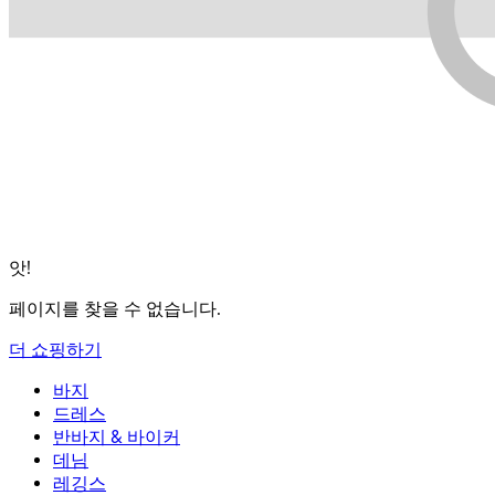
앗!
페이지를 찾을 수 없습니다.
더 쇼핑하기
바지
바지
드레스
조거
드레스
반바지 & 바이커
작업 바지
액티브 드레스
반바지 & 바이커
데님
플로우 팬츠
맥시 & 미디 드레스
바이커
데님
레깅스