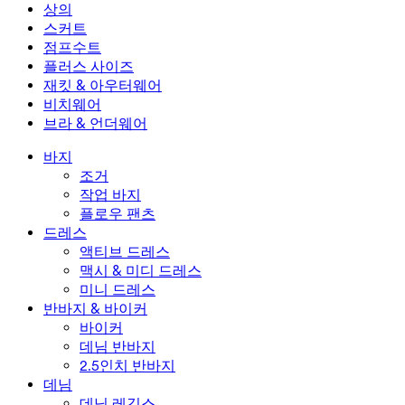
미니 드레스
데님 반바지
데님 레깅스
레깅스
상의
2.5인치 반바지
와이드 진
데님 레깅스
상의
스커트
데님 반바지
힙업 레깅스
스포츠 브라
스커트
점프수트
데님 스커트
요가 레깅스
티셔츠
액티브 스커트
점프수트
플러스 사이즈
미니 스커트
오버롤
플러스 사이즈
재킷 & 아우터웨어
맥시 & 미디 스커트
롬퍼
플러스 사이즈 하의
재킷 & 아우터웨어
비치웨어
플러스 사이즈 상의
재킷 & 아우터웨어
비치웨어
브라 & 언더웨어
플러스 사이즈 드레스
아우터웨어
수영복 상의
브라 & 언더웨어
수영복 하의
브라
바지
수영복 세트
언더웨어
조거
작업 바지
플로우 팬츠
드레스
액티브 드레스
맥시 & 미디 드레스
미니 드레스
반바지 & 바이커
바이커
데님 반바지
2.5인치 반바지
데님
데님 레깅스