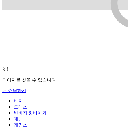
앗!
페이지를 찾을 수 없습니다.
더 쇼핑하기
바지
바지
드레스
조거
드레스
반바지 & 바이커
작업 바지
액티브 드레스
반바지 & 바이커
데님
플로우 팬츠
맥시 & 미디 드레스
바이커
데님
레깅스