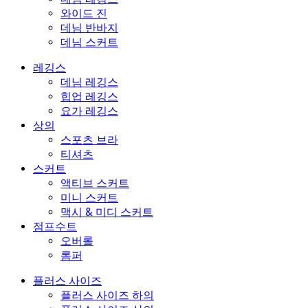
와이드 진
데님 반바지
데님 스커트
레깅스
데님 레깅스
힙업 레깅스
요가 레깅스
상의
스포츠 브라
티셔츠
스커트
액티브 스커트
미니 스커트
맥시 & 미디 스커트
점프수트
오버롤
롬퍼
플러스 사이즈
플러스 사이즈 하의