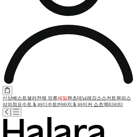
신상
베스트셀러
전체 의류
세일
팬츠
데님
레깅스
스커트
원피스
상의
점프수트 & 바디수트
반바지 & 바이커 쇼츠
액티비티