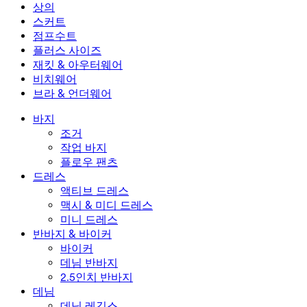
미니 드레스
데님 반바지
데님 레깅스
레깅스
상의
2.5인치 반바지
와이드 진
데님 레깅스
상의
스커트
데님 반바지
힙업 레깅스
스포츠 브라
스커트
점프수트
데님 스커트
요가 레깅스
티셔츠
액티브 스커트
점프수트
플러스 사이즈
미니 스커트
오버롤
플러스 사이즈
재킷 & 아우터웨어
맥시 & 미디 스커트
롬퍼
플러스 사이즈 하의
재킷 & 아우터웨어
비치웨어
플러스 사이즈 상의
재킷 & 아우터웨어
비치웨어
브라 & 언더웨어
플러스 사이즈 드레스
아우터웨어
수영복 상의
브라 & 언더웨어
수영복 하의
브라
바지
수영복 세트
언더웨어
조거
작업 바지
플로우 팬츠
드레스
액티브 드레스
맥시 & 미디 드레스
미니 드레스
반바지 & 바이커
바이커
데님 반바지
2.5인치 반바지
데님
데님 레깅스