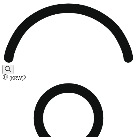
(
KRW
)