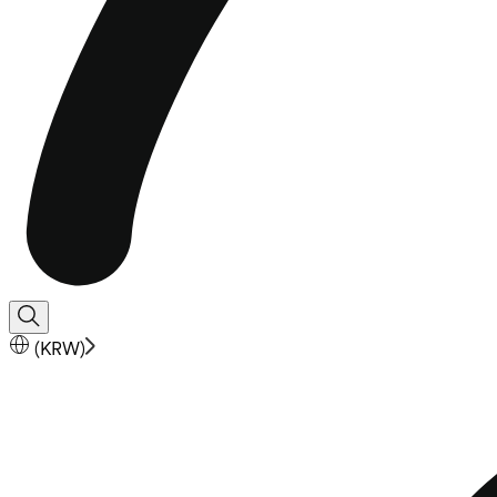
(
KRW
)