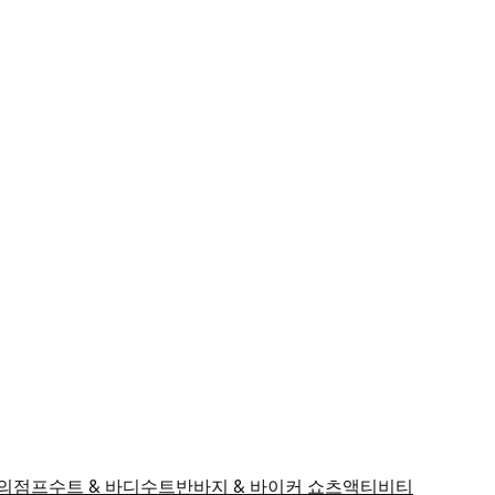
의
점프수트 & 바디수트
반바지 & 바이커 쇼츠
액티비티