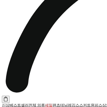
신상
베스트셀러
전체 의류
세일
팬츠
데님
레깅스
스커트
원피스
상