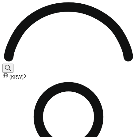
(
KRW
)