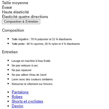
Taille moyenne
Évasé
Haute élasticité
Élasticité quatre directions
Composition & Entretien
Composition
Taille régulière : 79 % polyester et 21 % élasthanne
Taille petite : 66 % rayonne, 30 % nylon et 4 % élasthanne
Entretien
Lavage en machine à l'eau froide
Ne pas nettoyer à sec
Ne pas repasser
Ne pas utiliser d'eau de Javel
Laver avec des couleurs similaires
Retourner le vêtement sur l'envers
Pantalons
Pantalons
Robes
Joggeurs
Robes
Shorts et cyclistes
Pantalons de travail
Robes de sport
Shorts et cyclistes
Denim
Pantalons fluides
Robes maxi et midi
Cycliste
Denim