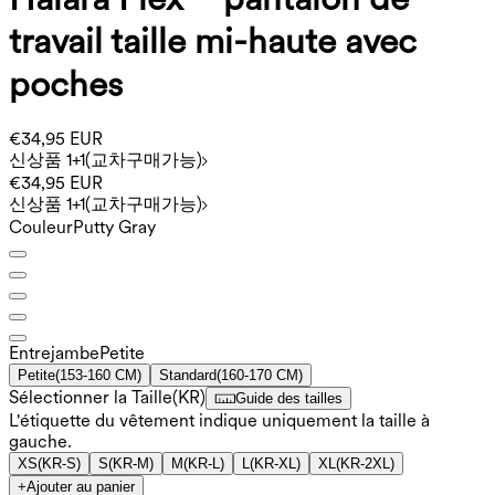
travail taille mi-haute avec
poches
€34,95 EUR
신상품 1+1(교차구매가능)
€34,95 EUR
신상품 1+1(교차구매가능)
Couleur
Putty Gray
Entrejambe️
Petite
Petite
(
153-160 CM
)
Standard
(
160-170 CM
)
Sélectionner la Taille
(
KR
)
Guide des tailles
L'étiquette du vêtement indique uniquement la taille à
gauche.
XS
(
KR-S
)
S
(
KR-M
)
M
(
KR-L
)
L
(
KR-XL
)
XL
(
KR-2XL
)
+
Ajouter au panier