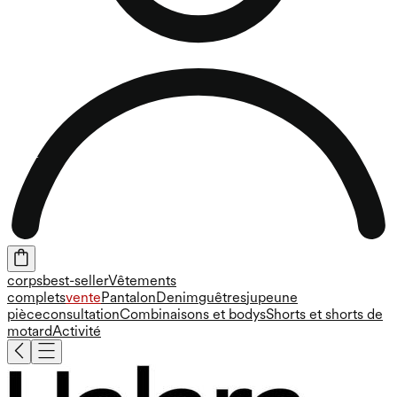
corps
best-seller
Vêtements
complets
vente
Pantalon
Denim
guêtres
jupe
une
pièce
consultation
Combinaisons et bodys
Shorts et shorts de
motard
Activité