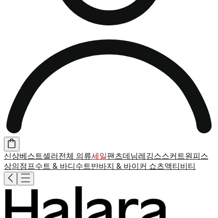
신상
베스트셀러
전체 의류
세일
팬츠
데님
레깅스
스커트
원피스
상의
점프수트 & 바디수트
반바지 & 바이커 쇼츠
액티비티