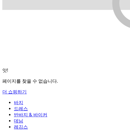
앗!
페이지를 찾을 수 없습니다.
더 쇼핑하기
바지
바지
드레스
조거
드레스
반바지 & 바이커
작업 바지
액티브 드레스
반바지 & 바이커
데님
플로우 팬츠
맥시 & 미디 드레스
바이커
데님
레깅스