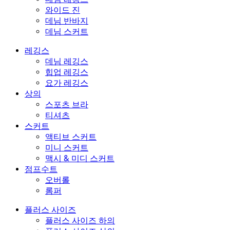
와이드 진
데님 반바지
데님 스커트
레깅스
데님 레깅스
힙업 레깅스
요가 레깅스
상의
스포츠 브라
티셔츠
스커트
액티브 스커트
미니 스커트
맥시 & 미디 스커트
점프수트
오버롤
롬퍼
플러스 사이즈
플러스 사이즈 하의