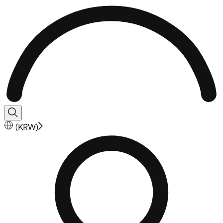
(
KRW
)