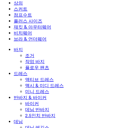
미니 드레스
데님 반바지
데님 레깅스
레깅스
상의
2.5인치 반바지
와이드 진
데님 레깅스
상의
스커트
데님 반바지
힙업 레깅스
스포츠 브라
스커트
점프수트
데님 스커트
요가 레깅스
티셔츠
액티브 스커트
점프수트
플러스 사이즈
미니 스커트
오버롤
플러스 사이즈
재킷 & 아우터웨어
맥시 & 미디 스커트
롬퍼
플러스 사이즈 하의
재킷 & 아우터웨어
비치웨어
플러스 사이즈 상의
재킷 & 아우터웨어
비치웨어
브라 & 언더웨어
플러스 사이즈 드레스
아우터웨어
수영복 상의
브라 & 언더웨어
수영복 하의
브라
바지
수영복 세트
언더웨어
조거
작업 바지
플로우 팬츠
드레스
액티브 드레스
맥시 & 미디 드레스
미니 드레스
반바지 & 바이커
바이커
데님 반바지
2.5인치 반바지
데님
데님 레깅스