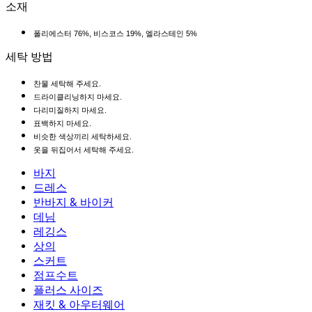
소재
폴리에스터 76%, 비스코스 19%, 엘라스테인 5%
세탁 방법
찬물 세탁해 주세요.
드라이클리닝하지 마세요.
다리미질하지 마세요.
표백하지 마세요.
비슷한 색상끼리 세탁하세요.
옷을 뒤집어서 세탁해 주세요.
바지
바지
드레스
조거
드레스
반바지 & 바이커
작업 바지
액티브 드레스
반바지 & 바이커
데님
플로우 팬츠
맥시 & 미디 드레스
바이커
데님
레깅스
미니 드레스
데님 반바지
데님 레깅스
레깅스
상의
2.5인치 반바지
와이드 진
데님 레깅스
상의
스커트
데님 반바지
힙업 레깅스
스포츠 브라
스커트
점프수트
데님 스커트
요가 레깅스
티셔츠
액티브 스커트
점프수트
플러스 사이즈
미니 스커트
오버롤
플러스 사이즈
재킷 & 아우터웨어