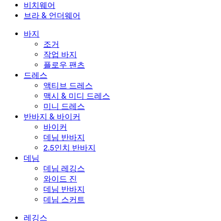
맥시 & 미디 스커트
롬퍼
플러스 사이즈 하의
재킷 & 아우터웨어
비치웨어
플러스 사이즈 상의
재킷 & 아우터웨어
비치웨어
브라 & 언더웨어
플러스 사이즈 드레스
아우터웨어
수영복 상의
브라 & 언더웨어
수영복 하의
브라
바지
수영복 세트
언더웨어
조거
작업 바지
플로우 팬츠
드레스
액티브 드레스
맥시 & 미디 드레스
미니 드레스
반바지 & 바이커
바이커
데님 반바지
2.5인치 반바지
데님
데님 레깅스
와이드 진
데님 반바지
데님 스커트
레깅스