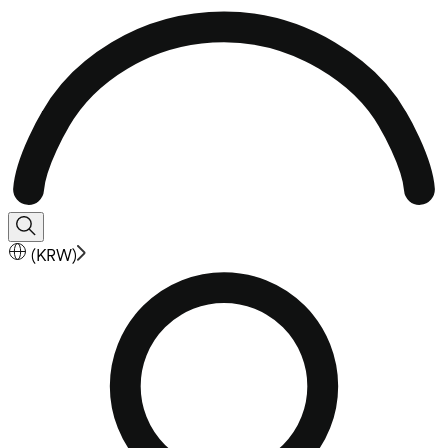
(
KRW
)