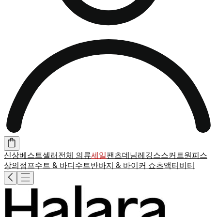
신상
베스트셀러
전체 의류
세일
팬츠
데님
레깅스
스커트
원피스
상의
점프수트 & 바디수트
반바지 & 바이커 쇼츠
액티비티