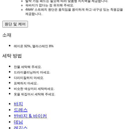
탈착 가능 패드는 필요에 따라 맞춤형 지지력을 제공합니다.
속바지가 없다는 점 유의해 주세요.
4WAY 스트레치 원단은 움직임을 용이하게 하고 내구성 있는 착용감을
제공합니다.
원단 및 케어
소재
레이온 92%, 엘라스테인 8%
세탁 방법
찬물 세탁해 주세요.
드라이클리닝하지 마세요.
다리미질하지 마세요.
표백하지 마세요.
비슷한 색상끼리 세탁하세요.
옷을 뒤집어서 세탁해 주세요.
바지
바지
드레스
조거
드레스
반바지 & 바이커
작업 바지
액티브 드레스
반바지 & 바이커
데님
플로우 팬츠
맥시 & 미디 드레스
바이커
데님
레깅스