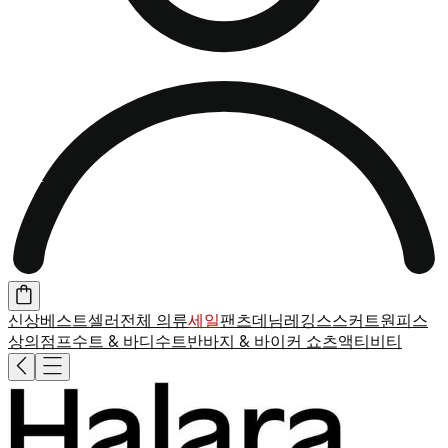
신상
베스트셀러
전체 의류
세일
팬츠
데님
레깅스
스커트
원피스
상의
점프수트 & 바디수트
반바지 & 바이커 쇼츠
액티비티