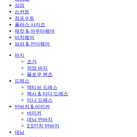
미니 드레스
데님 반바지
데님 레깅스
레깅스
상의
2.5인치 반바지
와이드 진
데님 레깅스
상의
스커트
데님 반바지
힙업 레깅스
스포츠 브라
스커트
점프수트
데님 스커트
요가 레깅스
티셔츠
액티브 스커트
점프수트
플러스 사이즈
미니 스커트
오버롤
플러스 사이즈
재킷 & 아우터웨어
맥시 & 미디 스커트
롬퍼
플러스 사이즈 하의
재킷 & 아우터웨어
비치웨어
플러스 사이즈 상의
재킷 & 아우터웨어
비치웨어
브라 & 언더웨어
플러스 사이즈 드레스
아우터웨어
수영복 상의
브라 & 언더웨어
수영복 하의
브라
바지
수영복 세트
언더웨어
조거
작업 바지
플로우 팬츠
드레스
액티브 드레스
맥시 & 미디 드레스
미니 드레스
반바지 & 바이커
바이커
데님 반바지
2.5인치 반바지
데님