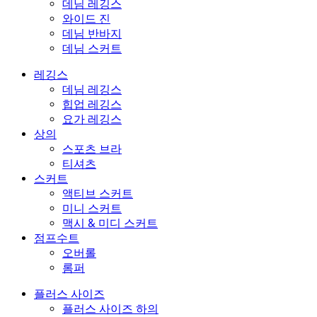
데님 레깅스
와이드 진
데님 반바지
데님 스커트
레깅스
데님 레깅스
힙업 레깅스
요가 레깅스
상의
스포츠 브라
티셔츠
스커트
액티브 스커트
미니 스커트
맥시 & 미디 스커트
점프수트
오버롤
롬퍼
플러스 사이즈
플러스 사이즈 하의