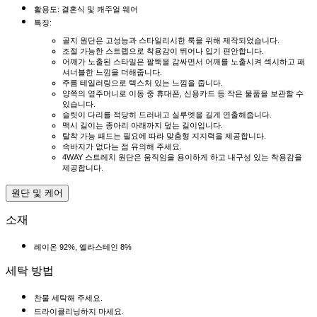
활용도: 결혼식 및 캐주얼 웨어
특징:
골지 원단은 고성능과 스타일리시한 룩을 위해 제작되었습니다.
조절 가능한 스트랩으로 착용감이 뛰어나 입기 편안합니다.
어깨가 노출된 스타일은 팔뚝을 감싸면서 어깨를 노출시켜 섹시하고 패
셔너블한 느낌을 더해줍니다.
주름 테일러링으로 텍스처 있는 느낌을 줍니다.
양쪽의 옆주머니로 이동 중 휴대폰, 신용카드 등 작은 물품을 보관할 수
있습니다.
슬릿이 다리를 적당히 드러내고 실루엣을 길게 연출해줍니다.
맥시 길이는 종아리 아래까지 덮는 길이입니다.
탈착 가능 패드는 필요에 따라 맞춤형 지지력을 제공합니다.
속바지가 없다는 점 유의해 주세요.
4WAY 스트레치 원단은 움직임을 용이하게 하고 내구성 있는 착용감을
제공합니다.
원단 및 케어
소재
레이온 92%, 엘라스테인 8%
세탁 방법
찬물 세탁해 주세요.
드라이클리닝하지 마세요.