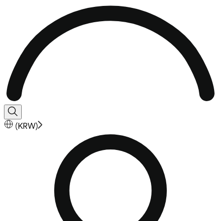
(
KRW
)