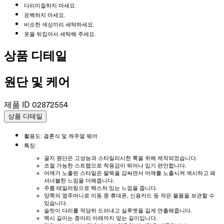
다리미질하지 마세요.
표백하지 마세요.
비슷한 색상끼리 세탁하세요.
옷을 뒤집어서 세탁해 주세요.
상품 디테일
원단 및 케어
제품 ID
02872554
상품 디테일
활용도: 결혼식 및 캐주얼 웨어
특징:
골지 원단은 고성능과 스타일리시한 룩을 위해 제작되었습니다.
조절 가능한 스트랩으로 착용감이 뛰어나 입기 편안합니다.
어깨가 노출된 스타일은 팔뚝을 감싸면서 어깨를 노출시켜 섹시하고 패
셔너블한 느낌을 더해줍니다.
주름 테일러링으로 텍스처 있는 느낌을 줍니다.
양쪽의 옆주머니로 이동 중 휴대폰, 신용카드 등 작은 물품을 보관할 수
있습니다.
슬릿이 다리를 적당히 드러내고 실루엣을 길게 연출해줍니다.
맥시 길이는 종아리 아래까지 덮는 길이입니다.