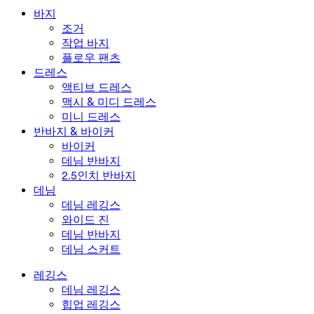
수영복 하의
브라
바지
수영복 세트
언더웨어
조거
작업 바지
플로우 팬츠
드레스
액티브 드레스
맥시 & 미디 드레스
미니 드레스
반바지 & 바이커
바이커
데님 반바지
2.5인치 반바지
데님
데님 레깅스
와이드 진
데님 반바지
데님 스커트
레깅스
데님 레깅스
힙업 레깅스