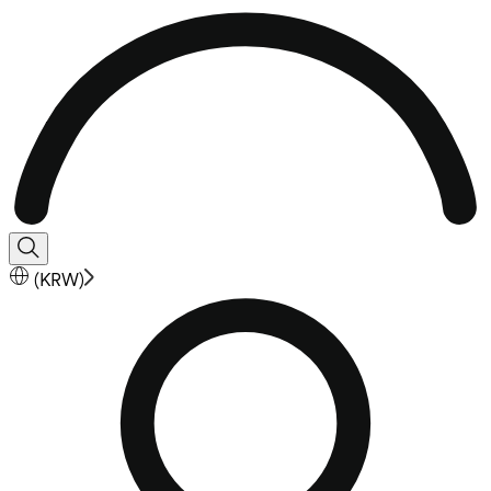
(
KRW
)