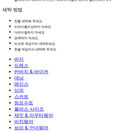
세탁 방법
찬물 세탁해 주세요.
드라이클리닝하지 마세요.
다리미질하지 마세요.
표백하지 마세요.
비슷한 색상끼리 세탁하세요.
옷을 뒤집어서 세탁해 주세요.
바지
바지
드레스
조거
드레스
반바지 & 바이커
작업 바지
액티브 드레스
반바지 & 바이커
데님
플로우 팬츠
맥시 & 미디 드레스
바이커
데님
레깅스
미니 드레스
데님 반바지
데님 레깅스
레깅스
상의
2.5인치 반바지
와이드 진
데님 레깅스
상의
스커트
데님 반바지
힙업 레깅스
스포츠 브라
스커트
점프수트
데님 스커트
요가 레깅스
티셔츠
액티브 스커트
점프수트
플러스 사이즈
미니 스커트
오버롤
플러스 사이즈
재킷 & 아우터웨어
맥시 & 미디 스커트
롬퍼
플러스 사이즈 하의
재킷 & 아우터웨어
비치웨어
플러스 사이즈 상의
재킷 & 아우터웨어
비치웨어
브라 & 언더웨어
플러스 사이즈 드레스
아우터웨어
수영복 상의
브라 & 언더웨어