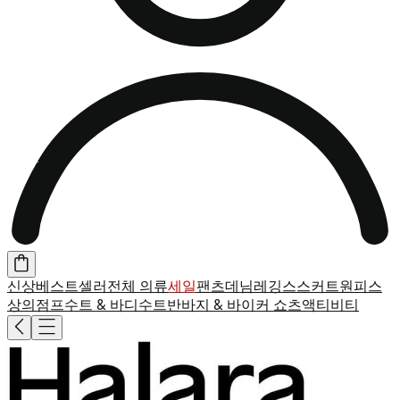
신상
베스트셀러
전체 의류
세일
팬츠
데님
레깅스
스커트
원피스
상의
점프수트 & 바디수트
반바지 & 바이커 쇼츠
액티비티