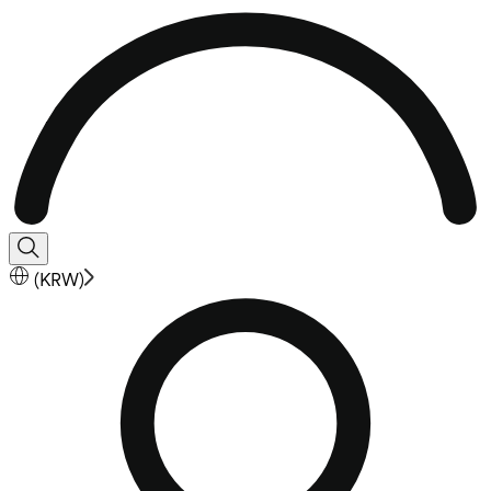
(
KRW
)