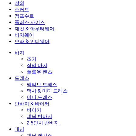
미니 드레스
데님 반바지
데님 레깅스
레깅스
상의
2.5인치 반바지
와이드 진
데님 레깅스
상의
스커트
데님 반바지
힙업 레깅스
스포츠 브라
스커트
점프수트
데님 스커트
요가 레깅스
티셔츠
액티브 스커트
점프수트
플러스 사이즈
미니 스커트
오버롤
플러스 사이즈
재킷 & 아우터웨어
맥시 & 미디 스커트
롬퍼
플러스 사이즈 하의
재킷 & 아우터웨어
비치웨어
플러스 사이즈 상의
재킷 & 아우터웨어
비치웨어
브라 & 언더웨어
플러스 사이즈 드레스
아우터웨어
수영복 상의
브라 & 언더웨어
수영복 하의
브라
바지
수영복 세트
언더웨어
조거
작업 바지
플로우 팬츠
드레스
액티브 드레스
맥시 & 미디 드레스
미니 드레스
반바지 & 바이커
바이커
데님 반바지
2.5인치 반바지
데님
데님 레깅스