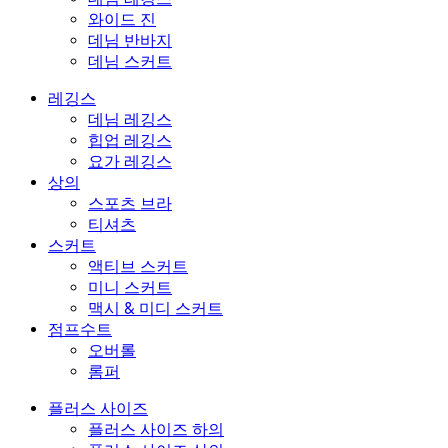
와이드 진
데님 반바지
데님 스커트
레깅스
데님 레깅스
힙업 레깅스
요가 레깅스
상의
스포츠 브라
티셔츠
스커트
액티브 스커트
미니 스커트
맥시 & 미디 스커트
점프수트
오버롤
롬퍼
플러스 사이즈
플러스 사이즈 하의