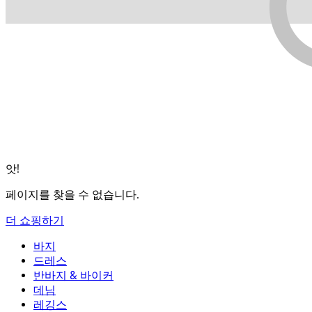
앗!
페이지를 찾을 수 없습니다.
더 쇼핑하기
바지
바지
드레스
조거
드레스
반바지 & 바이커
작업 바지
액티브 드레스
반바지 & 바이커
데님
플로우 팬츠
맥시 & 미디 드레스
바이커
데님
레깅스