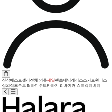
신상
베스트셀러
전체 의류
세일
팬츠
데님
레깅스
스커트
원피스
상의
점프수트 & 바디수트
반바지 & 바이커 쇼츠
액티비티