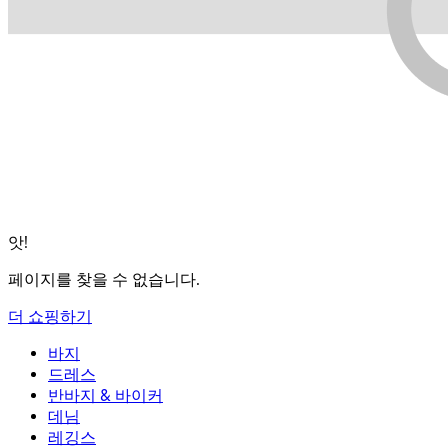
앗!
페이지를 찾을 수 없습니다.
더 쇼핑하기
바지
바지
드레스
조거
드레스
반바지 & 바이커
작업 바지
액티브 드레스
반바지 & 바이커
데님
플로우 팬츠
맥시 & 미디 드레스
바이커
데님
레깅스