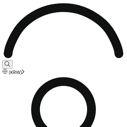
(
KRW
)