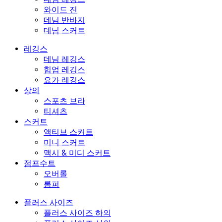
와이드 진
데님 반바지
데님 스커트
레깅스
데님 레깅스
힙업 레깅스
요가 레깅스
상의
스포츠 브라
티셔츠
스커트
액티브 스커트
미니 스커트
맥시 & 미디 스커트
점프수트
오버롤
롬퍼
플러스 사이즈
플러스 사이즈 하의