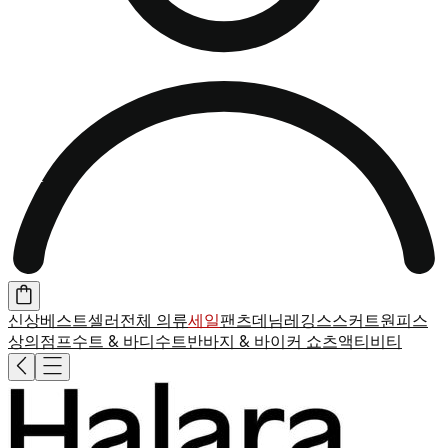
신상
베스트셀러
전체 의류
세일
팬츠
데님
레깅스
스커트
원피스
상의
점프수트 & 바디수트
반바지 & 바이커 쇼츠
액티비티