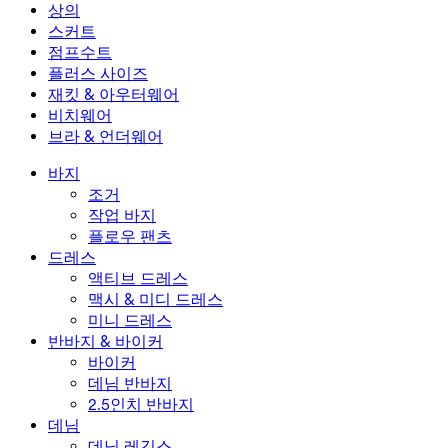
미니 드레스
데님 반바지
데님 레깅스
레깅스
상의
2.5인치 반바지
와이드 진
데님 레깅스
상의
스커트
데님 반바지
힙업 레깅스
스포츠 브라
스커트
점프수트
데님 스커트
요가 레깅스
티셔츠
액티브 스커트
점프수트
플러스 사이즈
미니 스커트
오버롤
플러스 사이즈
재킷 & 아우터웨어
맥시 & 미디 스커트
롬퍼
플러스 사이즈 하의
재킷 & 아우터웨어
비치웨어
플러스 사이즈 상의
재킷 & 아우터웨어
비치웨어
브라 & 언더웨어
플러스 사이즈 드레스
아우터웨어
수영복 상의
브라 & 언더웨어
수영복 하의
브라
바지
수영복 세트
언더웨어
조거
작업 바지
플로우 팬츠
드레스
액티브 드레스
맥시 & 미디 드레스
미니 드레스
반바지 & 바이커
바이커
데님 반바지
2.5인치 반바지
데님
데님 레깅스