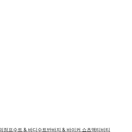
의
점프수트 & 바디수트
반바지 & 바이커 쇼츠
액티비티