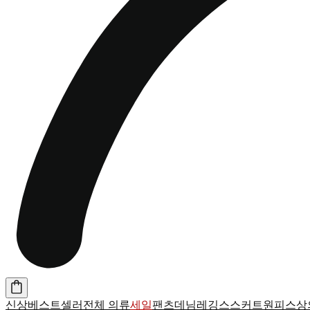
신상
베스트셀러
전체 의류
세일
팬츠
데님
레깅스
스커트
원피스
상