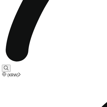
(
KRW
)