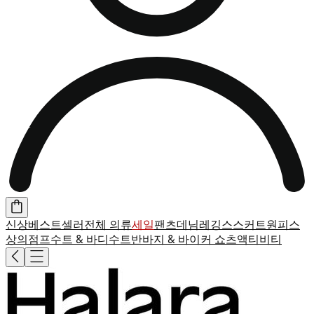
신상
베스트셀러
전체 의류
세일
팬츠
데님
레깅스
스커트
원피스
상의
점프수트 & 바디수트
반바지 & 바이커 쇼츠
액티비티