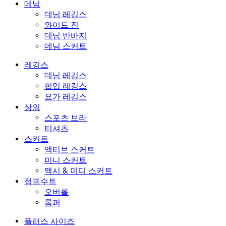
데님
데님 레깅스
와이드 진
데님 반바지
데님 스커트
레깅스
데님 레깅스
힙업 레깅스
요가 레깅스
상의
스포츠 브라
티셔츠
스커트
액티브 스커트
미니 스커트
맥시 & 미디 스커트
점프수트
오버롤
롬퍼
플러스 사이즈