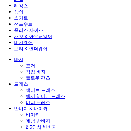
플로우 팬츠
맥시 & 미디 드레스
바이커
데님
레깅스
미니 드레스
데님 반바지
데님 레깅스
레깅스
상의
2.5인치 반바지
와이드 진
데님 레깅스
상의
스커트
데님 반바지
힙업 레깅스
스포츠 브라
스커트
점프수트
데님 스커트
요가 레깅스
티셔츠
액티브 스커트
점프수트
플러스 사이즈
미니 스커트
오버롤
플러스 사이즈
재킷 & 아우터웨어
맥시 & 미디 스커트
롬퍼
플러스 사이즈 하의
재킷 & 아우터웨어
비치웨어
플러스 사이즈 상의
재킷 & 아우터웨어
비치웨어
브라 & 언더웨어
플러스 사이즈 드레스
아우터웨어
수영복 상의
브라 & 언더웨어
수영복 하의
브라
바지
수영복 세트
언더웨어
조거
작업 바지
플로우 팬츠
드레스
액티브 드레스
맥시 & 미디 드레스
미니 드레스
반바지 & 바이커
바이커
데님 반바지
2.5인치 반바지