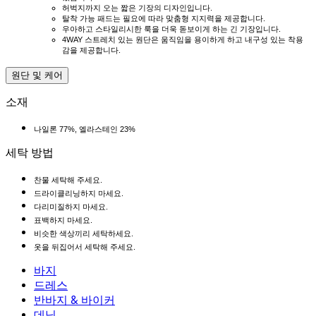
허벅지까지 오는 짧은 기장의 디자인입니다.
탈착 가능 패드는 필요에 따라 맞춤형 지지력을 제공합니다.
우아하고 스타일리시한 룩을 더욱 돋보이게 하는 긴 기장입니다.
4WAY 스트레치 있는 원단은 움직임을 용이하게 하고 내구성 있는 착용
감을 제공합니다.
원단 및 케어
소재
나일론 77%, 엘라스테인 23%
세탁 방법
찬물 세탁해 주세요.
드라이클리닝하지 마세요.
다리미질하지 마세요.
표백하지 마세요.
비슷한 색상끼리 세탁하세요.
옷을 뒤집어서 세탁해 주세요.
바지
바지
드레스
조거
드레스
반바지 & 바이커
작업 바지
액티브 드레스
반바지 & 바이커
데님