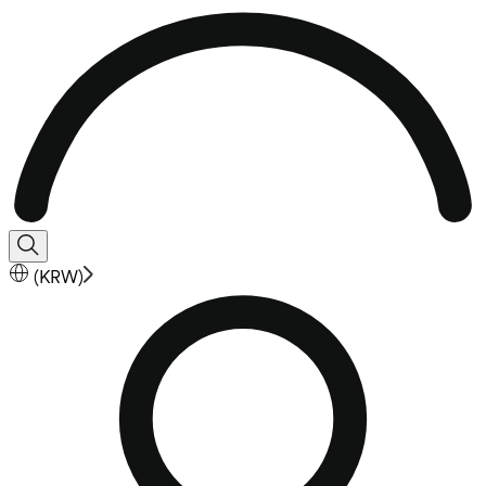
(
KRW
)