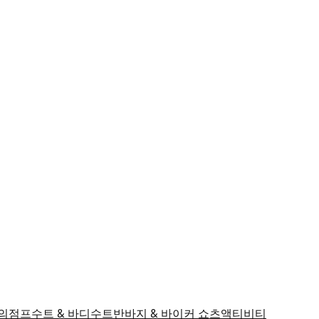
의
점프수트 & 바디수트
반바지 & 바이커 쇼츠
액티비티