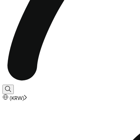
(
KRW
)