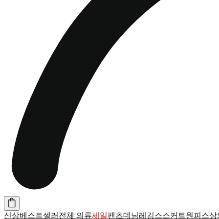
신상
베스트셀러
전체 의류
세일
팬츠
데님
레깅스
스커트
원피스
상