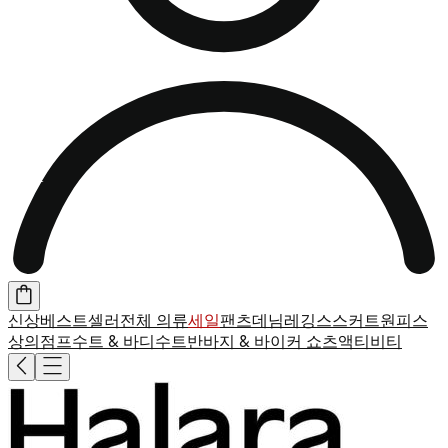
신상
베스트셀러
전체 의류
세일
팬츠
데님
레깅스
스커트
원피스
상의
점프수트 & 바디수트
반바지 & 바이커 쇼츠
액티비티