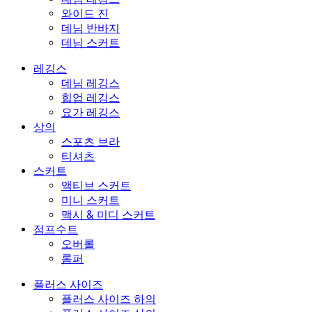
와이드 진
데님 반바지
데님 스커트
레깅스
데님 레깅스
힙업 레깅스
요가 레깅스
상의
스포츠 브라
티셔츠
스커트
액티브 스커트
미니 스커트
맥시 & 미디 스커트
점프수트
오버롤
롬퍼
플러스 사이즈
플러스 사이즈 하의