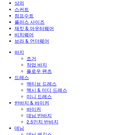
미니 드레스
데님 반바지
데님 레깅스
레깅스
상의
2.5인치 반바지
와이드 진
데님 레깅스
상의
스커트
데님 반바지
힙업 레깅스
스포츠 브라
스커트
점프수트
데님 스커트
요가 레깅스
티셔츠
액티브 스커트
점프수트
플러스 사이즈
미니 스커트
오버롤
플러스 사이즈
재킷 & 아우터웨어
맥시 & 미디 스커트
롬퍼
플러스 사이즈 하의
재킷 & 아우터웨어
비치웨어
플러스 사이즈 상의
재킷 & 아우터웨어
비치웨어
브라 & 언더웨어
플러스 사이즈 드레스
아우터웨어
수영복 상의
브라 & 언더웨어
수영복 하의
브라
바지
수영복 세트
언더웨어
조거
작업 바지
플로우 팬츠
드레스
액티브 드레스
맥시 & 미디 드레스
미니 드레스
반바지 & 바이커
바이커
데님 반바지
2.5인치 반바지
데님
데님 레깅스