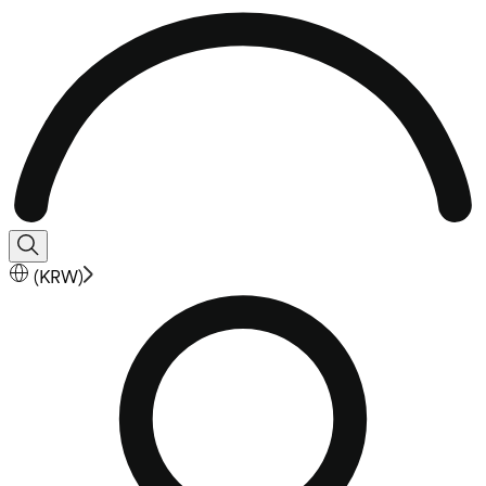
(
KRW
)