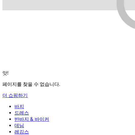
앗!
페이지를 찾을 수 없습니다.
더 쇼핑하기
바지
바지
드레스
조거
드레스
반바지 & 바이커
작업 바지
액티브 드레스
반바지 & 바이커
데님
플로우 팬츠
맥시 & 미디 드레스
바이커
데님
레깅스