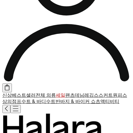
신상
베스트셀러
전체 의류
세일
팬츠
데님
레깅스
스커트
원피스
상의
점프수트 & 바디수트
반바지 & 바이커 쇼츠
액티비티