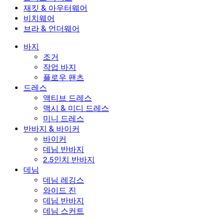
미니 스커트
오버롤
플러스 사이즈
재킷 & 아우터웨어
맥시 & 미디 스커트
롬퍼
플러스 사이즈 하의
재킷 & 아우터웨어
비치웨어
플러스 사이즈 상의
재킷 & 아우터웨어
비치웨어
브라 & 언더웨어
플러스 사이즈 드레스
아우터웨어
수영복 상의
브라 & 언더웨어
수영복 하의
브라
바지
수영복 세트
언더웨어
조거
작업 바지
플로우 팬츠
드레스
액티브 드레스
맥시 & 미디 드레스
미니 드레스
반바지 & 바이커
바이커
데님 반바지
2.5인치 반바지
데님
데님 레깅스
와이드 진
데님 반바지
데님 스커트