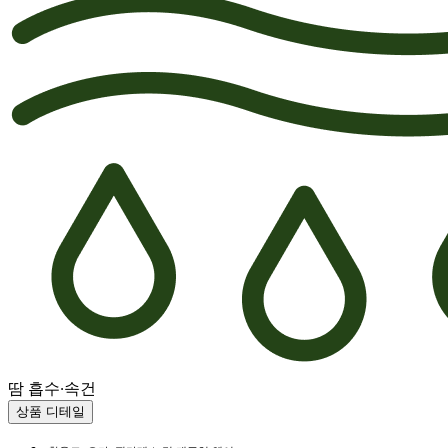
땀 흡수·속건
상품 디테일