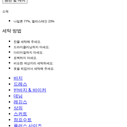
원단 및 케어
소재
나일론 77%, 엘라스테인 23%
세탁 방법
찬물 세탁해 주세요.
드라이클리닝하지 마세요.
다리미질하지 마세요.
표백하지 마세요.
비슷한 색상끼리 세탁하세요.
옷을 뒤집어서 세탁해 주세요.
바지
바지
드레스
조거
드레스
반바지 & 바이커
작업 바지
액티브 드레스
반바지 & 바이커
데님
플로우 팬츠
맥시 & 미디 드레스
바이커
데님
레깅스
미니 드레스
데님 반바지
데님 레깅스
레깅스
상의
2.5인치 반바지
와이드 진
데님 레깅스
상의
스커트
데님 반바지
힙업 레깅스
스포츠 브라
스커트
점프수트
데님 스커트
요가 레깅스
티셔츠
액티브 스커트
점프수트
플러스 사이즈