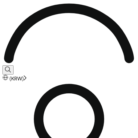
(
KRW
)