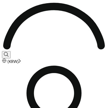
(
KRW
)