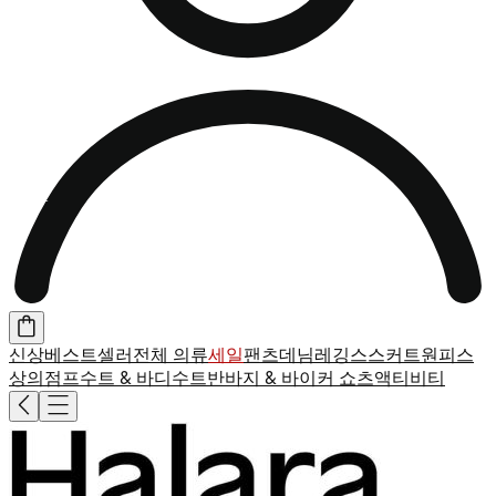
신상
베스트셀러
전체 의류
세일
팬츠
데님
레깅스
스커트
원피스
상의
점프수트 & 바디수트
반바지 & 바이커 쇼츠
액티비티