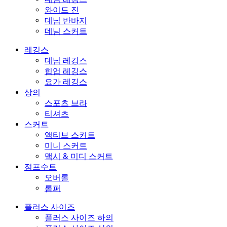
와이드 진
데님 반바지
데님 스커트
레깅스
데님 레깅스
힙업 레깅스
요가 레깅스
상의
스포츠 브라
티셔츠
스커트
액티브 스커트
미니 스커트
맥시 & 미디 스커트
점프수트
오버롤
롬퍼
플러스 사이즈
플러스 사이즈 하의