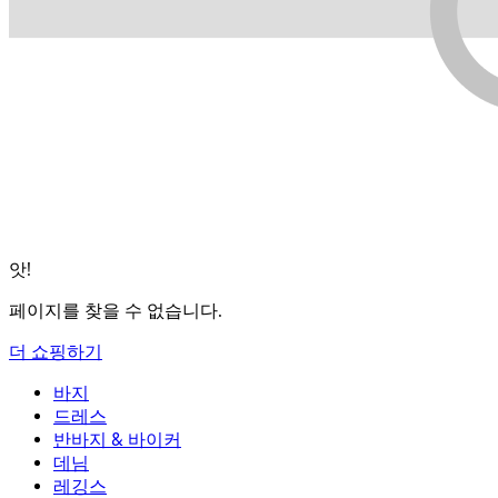
앗!
페이지를 찾을 수 없습니다.
더 쇼핑하기
바지
바지
드레스
조거
드레스
반바지 & 바이커
작업 바지
액티브 드레스
반바지 & 바이커
데님
플로우 팬츠
맥시 & 미디 드레스
바이커
데님
레깅스