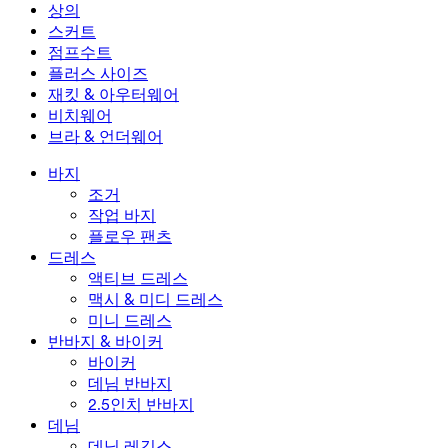
미니 드레스
데님 반바지
데님 레깅스
레깅스
상의
2.5인치 반바지
와이드 진
데님 레깅스
상의
스커트
데님 반바지
힙업 레깅스
스포츠 브라
스커트
점프수트
데님 스커트
요가 레깅스
티셔츠
액티브 스커트
점프수트
플러스 사이즈
미니 스커트
오버롤
플러스 사이즈
재킷 & 아우터웨어
맥시 & 미디 스커트
롬퍼
플러스 사이즈 하의
재킷 & 아우터웨어
비치웨어
플러스 사이즈 상의
재킷 & 아우터웨어
비치웨어
브라 & 언더웨어
플러스 사이즈 드레스
아우터웨어
수영복 상의
브라 & 언더웨어
수영복 하의
브라
바지
수영복 세트
언더웨어
조거
작업 바지
플로우 팬츠
드레스
액티브 드레스
맥시 & 미디 드레스
미니 드레스
반바지 & 바이커
바이커
데님 반바지
2.5인치 반바지
데님
데님 레깅스