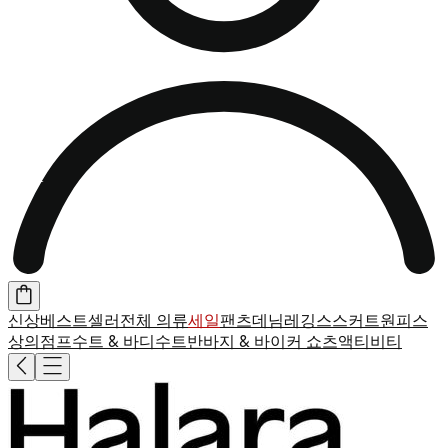
신상
베스트셀러
전체 의류
세일
팬츠
데님
레깅스
스커트
원피스
상의
점프수트 & 바디수트
반바지 & 바이커 쇼츠
액티비티