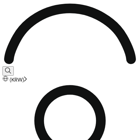
(
KRW
)