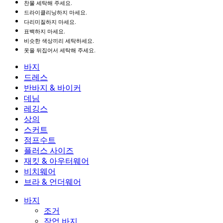
찬물 세탁해 주세요.
드라이클리닝하지 마세요.
다리미질하지 마세요.
표백하지 마세요.
비슷한 색상끼리 세탁하세요.
옷을 뒤집어서 세탁해 주세요.
바지
바지
드레스
조거
드레스
반바지 & 바이커
작업 바지
액티브 드레스
반바지 & 바이커
데님
플로우 팬츠
맥시 & 미디 드레스
바이커
데님
레깅스
미니 드레스
데님 반바지
데님 레깅스
레깅스
상의
2.5인치 반바지
와이드 진
데님 레깅스
상의
스커트
데님 반바지
힙업 레깅스
스포츠 브라
스커트
점프수트
데님 스커트
요가 레깅스
티셔츠
액티브 스커트
점프수트
플러스 사이즈
미니 스커트
오버롤
플러스 사이즈
재킷 & 아우터웨어
맥시 & 미디 스커트
롬퍼
플러스 사이즈 하의
재킷 & 아우터웨어
비치웨어
플러스 사이즈 상의
재킷 & 아우터웨어
비치웨어
브라 & 언더웨어
플러스 사이즈 드레스
아우터웨어
수영복 상의
브라 & 언더웨어
수영복 하의
브라
바지
수영복 세트
언더웨어
조거
작업 바지