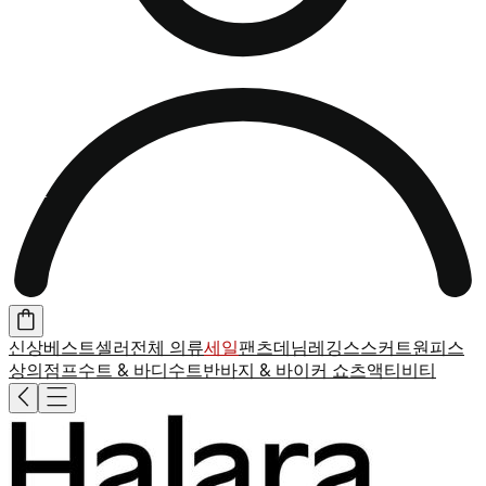
신상
베스트셀러
전체 의류
세일
팬츠
데님
레깅스
스커트
원피스
상의
점프수트 & 바디수트
반바지 & 바이커 쇼츠
액티비티