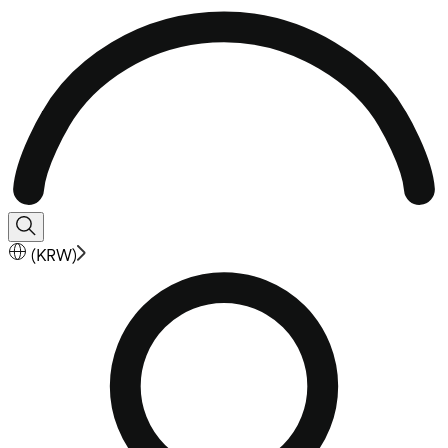
(
KRW
)