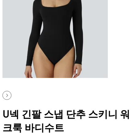
U넥 긴팔 스냅 단추 스키니 워
크룩 바디수트