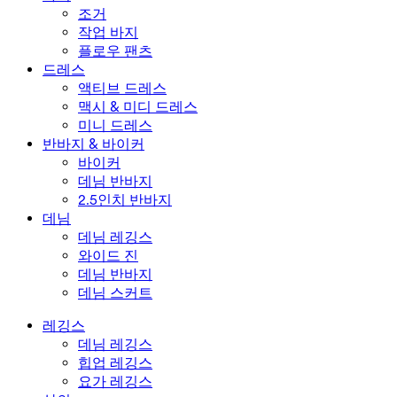
수영복 세트
언더웨어
조거
작업 바지
플로우 팬츠
드레스
액티브 드레스
맥시 & 미디 드레스
미니 드레스
반바지 & 바이커
바이커
데님 반바지
2.5인치 반바지
데님
데님 레깅스
와이드 진
데님 반바지
데님 스커트
레깅스
데님 레깅스
힙업 레깅스
요가 레깅스