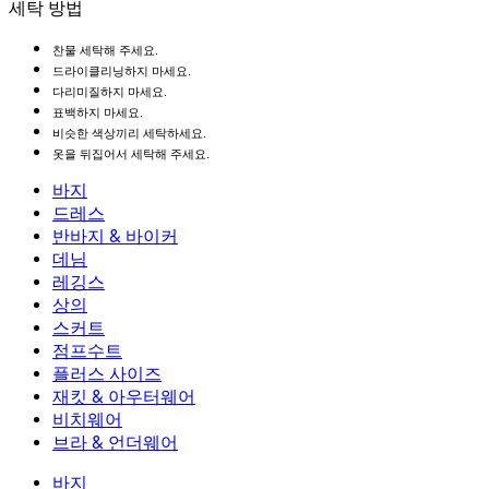
세탁 방법
찬물 세탁해 주세요.
드라이클리닝하지 마세요.
다리미질하지 마세요.
표백하지 마세요.
비슷한 색상끼리 세탁하세요.
옷을 뒤집어서 세탁해 주세요.
바지
바지
드레스
조거
드레스
반바지 & 바이커
작업 바지
액티브 드레스
반바지 & 바이커
데님
플로우 팬츠
맥시 & 미디 드레스
바이커
데님
레깅스
미니 드레스
데님 반바지
데님 레깅스
레깅스
상의
2.5인치 반바지
와이드 진
데님 레깅스
상의
스커트
데님 반바지
힙업 레깅스
스포츠 브라
스커트
점프수트
데님 스커트
요가 레깅스
티셔츠
액티브 스커트
점프수트
플러스 사이즈
미니 스커트
오버롤
플러스 사이즈
재킷 & 아우터웨어
맥시 & 미디 스커트
롬퍼
플러스 사이즈 하의
재킷 & 아우터웨어
비치웨어
플러스 사이즈 상의
재킷 & 아우터웨어
비치웨어
브라 & 언더웨어
플러스 사이즈 드레스
아우터웨어
수영복 상의
브라 & 언더웨어
수영복 하의
브라
바지