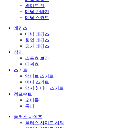
와이드 진
데님 반바지
데님 스커트
레깅스
데님 레깅스
힙업 레깅스
요가 레깅스
상의
스포츠 브라
티셔츠
스커트
액티브 스커트
미니 스커트
맥시 & 미디 스커트
점프수트
오버롤
롬퍼
플러스 사이즈
플러스 사이즈 하의