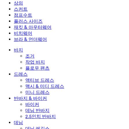
미니 드레스
데님 반바지
데님 레깅스
레깅스
상의
2.5인치 반바지
와이드 진
데님 레깅스
상의
스커트
데님 반바지
힙업 레깅스
스포츠 브라
스커트
점프수트
데님 스커트
요가 레깅스
티셔츠
액티브 스커트
점프수트
플러스 사이즈
미니 스커트
오버롤
플러스 사이즈
재킷 & 아우터웨어
맥시 & 미디 스커트
롬퍼
플러스 사이즈 하의
재킷 & 아우터웨어
비치웨어
플러스 사이즈 상의
재킷 & 아우터웨어
비치웨어
브라 & 언더웨어
플러스 사이즈 드레스
아우터웨어
수영복 상의
브라 & 언더웨어
수영복 하의
브라
바지
수영복 세트
언더웨어
조거
작업 바지
플로우 팬츠
드레스
액티브 드레스
맥시 & 미디 드레스
미니 드레스
반바지 & 바이커
바이커
데님 반바지
2.5인치 반바지
데님
데님 레깅스