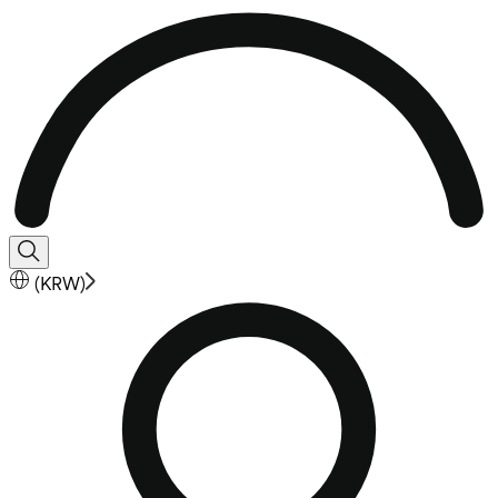
(
KRW
)