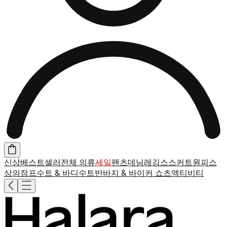
신상
베스트셀러
전체 의류
세일
팬츠
데님
레깅스
스커트
원피스
상의
점프수트 & 바디수트
반바지 & 바이커 쇼츠
액티비티