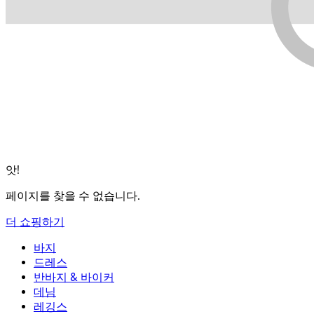
앗!
페이지를 찾을 수 없습니다.
더 쇼핑하기
바지
바지
드레스
조거
드레스
반바지 & 바이커
작업 바지
액티브 드레스
반바지 & 바이커
데님
플로우 팬츠
맥시 & 미디 드레스
바이커
데님
레깅스