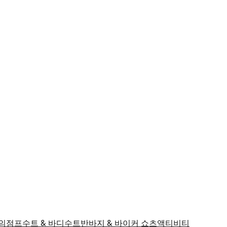
의
점프수트 & 바디수트
반바지 & 바이커 쇼츠
액티비티