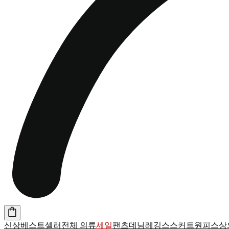
신상
베스트셀러
전체 의류
세일
팬츠
데님
레깅스
스커트
원피스
상