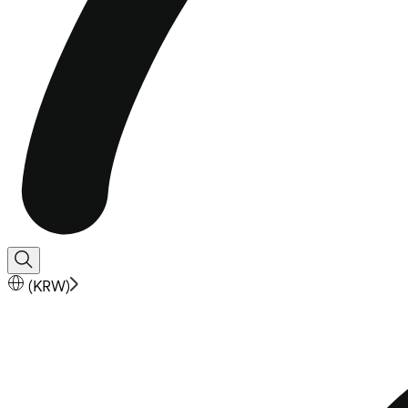
(
KRW
)