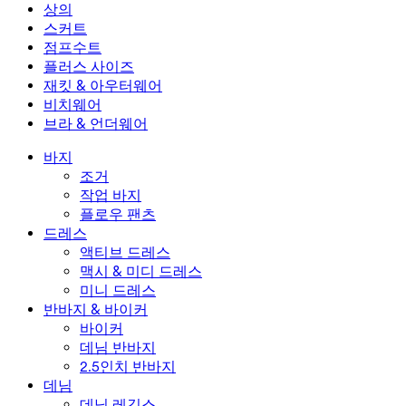
미니 드레스
데님 반바지
데님 레깅스
레깅스
상의
2.5인치 반바지
와이드 진
데님 레깅스
상의
스커트
데님 반바지
힙업 레깅스
스포츠 브라
스커트
점프수트
데님 스커트
요가 레깅스
티셔츠
액티브 스커트
점프수트
플러스 사이즈
미니 스커트
오버롤
플러스 사이즈
재킷 & 아우터웨어
맥시 & 미디 스커트
롬퍼
플러스 사이즈 하의
재킷 & 아우터웨어
비치웨어
플러스 사이즈 상의
재킷 & 아우터웨어
비치웨어
브라 & 언더웨어
플러스 사이즈 드레스
아우터웨어
수영복 상의
브라 & 언더웨어
수영복 하의
브라
바지
수영복 세트
언더웨어
조거
작업 바지
플로우 팬츠
드레스
액티브 드레스
맥시 & 미디 드레스
미니 드레스
반바지 & 바이커
바이커
데님 반바지
2.5인치 반바지
데님
데님 레깅스