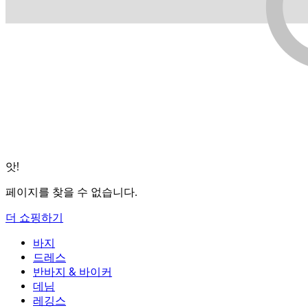
앗!
페이지를 찾을 수 없습니다.
더 쇼핑하기
바지
바지
드레스
조거
드레스
반바지 & 바이커
작업 바지
액티브 드레스
반바지 & 바이커
데님
플로우 팬츠
맥시 & 미디 드레스
바이커
데님
레깅스