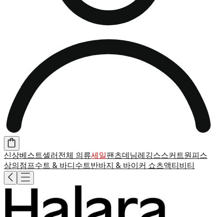
신상
베스트셀러
전체 의류
세일
팬츠
데님
레깅스
스커트
원피스
상의
점프수트 & 바디수트
반바지 & 바이커 쇼츠
액티비티