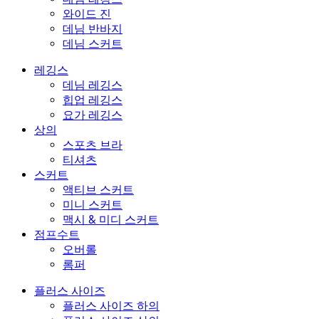
와이드 진
데님 반바지
데님 스커트
레깅스
데님 레깅스
힙업 레깅스
요가 레깅스
상의
스포츠 브라
티셔츠
스커트
액티브 스커트
미니 스커트
맥시 & 미디 스커트
점프수트
오버롤
롬퍼
플러스 사이즈
플러스 사이즈 하의