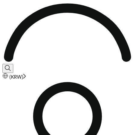
(
KRW
)