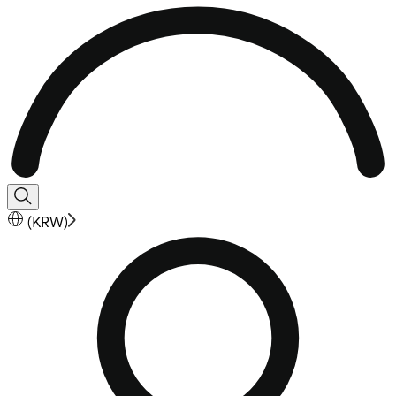
(
KRW
)