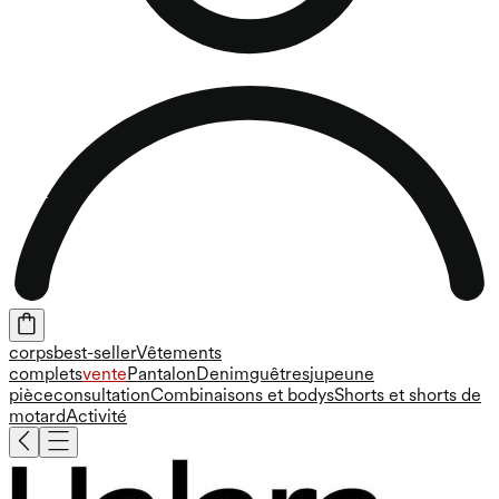
corps
best-seller
Vêtements
complets
vente
Pantalon
Denim
guêtres
jupe
une
pièce
consultation
Combinaisons et bodys
Shorts et shorts de
motard
Activité