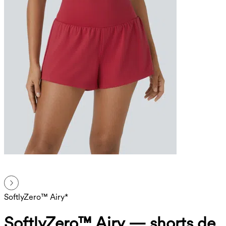
SoftlyZero™ Airy*
SoftlyZero™ Airy — shorts de