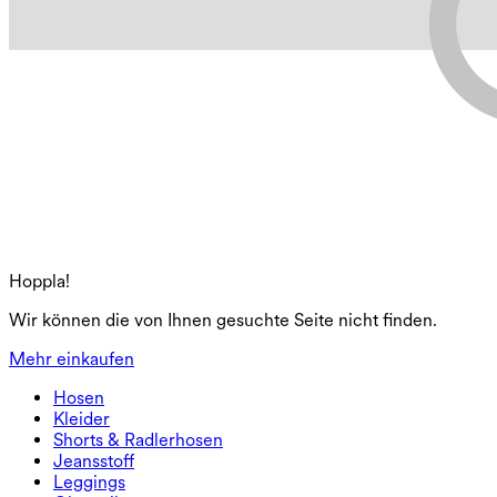
Hoppla!
Wir können die von Ihnen gesuchte Seite nicht finden.
Mehr einkaufen
Hosen
Hosen
Kleider
Jogginghosen
Kleider
Shorts & Radlerhosen
Arbeitshosen
Sportkleider
Shorts & Radlerhosen
Jeansstoff
Weite Hosen
Midi- & Maxikleider
Radlerhose
Jeansstoff
Leggings
Minikleider
Jeansshorts
Jeans-Leggings
Leggings