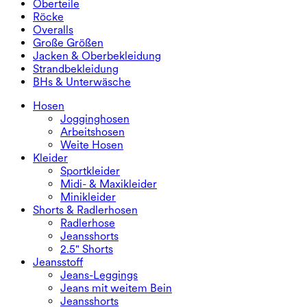
Oberteile
2.5" Shorts
Jeans mit weitem Bein
Jeans-Leggings
Oberteile
Röcke
Jeansshorts
Po-liftende Leggings
Sport-BHs
Röcke
Overalls
Jeansröcke
Yoga-Leggings
T-Shirts
Sport-Röcke
Overalls
Große Größen
Miniröcke
Overalls
Große Größen
Jacken & Oberbekleidung
Maxi- & Midiröcke
Kurzoveralls
Große Größen Unterteile
Jacken & Oberbekleidung
Strandbekleidung
Große Größen Oberteile
Jacken & Oberbekleidung
Strandbekleidung
BHs & Unterwäsche
Große Größen Kleider
Oberbekleidung
Bikini-Oberteile
BHs & Unterwäsche
Bikinihosen
BHs
Hosen
Bikini-Sets
Unterwäsche
Jogginghosen
Arbeitshosen
Weite Hosen
Kleider
Sportkleider
Midi- & Maxikleider
Minikleider
Shorts & Radlerhosen
Radlerhose
Jeansshorts
2.5" Shorts
Jeansstoff
Jeans-Leggings
Jeans mit weitem Bein
Jeansshorts