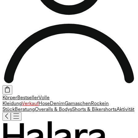
Körper
Bestseller
Volle
Kleidung
Verkauf
Hose
Denim
Gamaschen
Rock
ein
Stück
Beratung
Overalls & Bodys
Shorts & Bikershorts
Aktivität