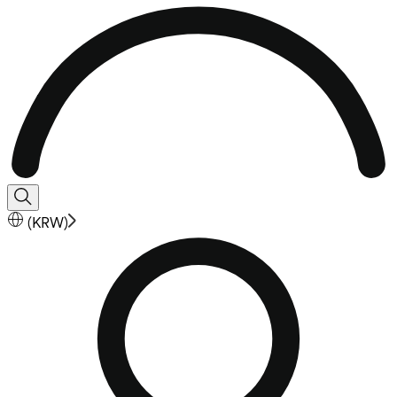
(
KRW
)