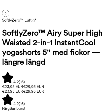
SoftlyZero™ Luftig*
SoftlyZero™ Airy Super High
Waisted 2-in-1 InstantCool
yogashorts 5'' med fickor —
längre längd
4.2
(
16
)
€23,95 EUR
€29,95 EUR
€23,95 EUR
€29,95 EUR
4.2
(
16
)
Färg
Sunburst