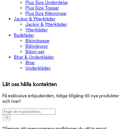
Plus Size Underdelar
Plus Size Toppar
Plus Size Klänningar
Jackor & Ytterkläder
Jackor & Ytterkläder
Ytterkläder
Badkläder
Bikinitoppar
Bikinibyxor
Bikini-set
Bhar & Underkläder
Bhar
Underkläder
L
Låt oss hålla kontakten
F
Få exklusiva erbjudanden, tidiga tillgång till nya produkter
och mer!
*Genom att prenumerera godkänner du att ta emot