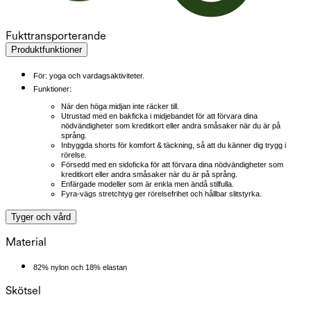
Fukttransporterande
Produktfunktioner
För: yoga och vardagsaktiviteter.
Funktioner:
När den höga midjan inte räcker till.
Utrustad med en bakficka i midjebandet för att förvara dina
nödvändigheter som kreditkort eller andra småsaker när du är på
språng.
Inbyggda shorts för komfort & täckning, så att du känner dig trygg i
rörelse.
Försedd med en sidoficka för att förvara dina nödvändigheter som
kreditkort eller andra småsaker när du är på språng.
Enfärgade modeller som är enkla men ändå stilfulla.
Fyra-vägs stretchtyg ger rörelsefrihet och hållbar slitstyrka.
Tyger och vård
Material
82% nylon och 18% elastan
Skötsel