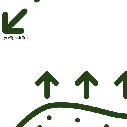
fyrvägssträck