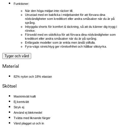
Funktioner:
När den höga midjan inte räcker till.
Utrustad med en bakficka i midjebandet för att förvara dina
nödvändigheter som kreditkort eller andra småsaker när du är på
språng.
Inbyggda shorts för komfort & täckning, så att du känner dig trygg i
rörelse.
Försedd med en sidoficka för att förvara dina nödvändigheter som
kreditkort eller andra småsaker när du är på språng.
Enfärgade modeller som är enkla men ändå stilfulla.
Fyra-vägs stretchtyg ger rörelsefrihet och hållbar slitstyrka.
Tyger och vård
Material
82% nylon och 18% elastan
Skötsel
Maskintvätt kallt
Ej kemtvätt
Stryk ej
Använd ej blekmedel
Tvätta med liknande färger
Vänd plagget ut och in