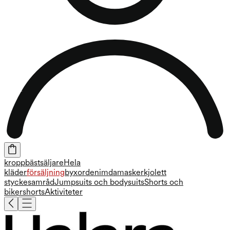
kropp
bästsäljare
Hela
kläder
försäljning
byxor
denim
damasker
kjol
ett
stycke
samråd
Jumpsuits och bodysuits
Shorts och
bikershorts
Aktiviteter