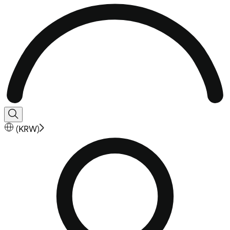
(
KRW
)