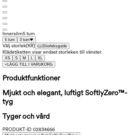
Innersöm
5 tum
5 tum
3 tum
Välj storlek
(
KR
)
Storleksguide
Klädetiketten visar endast storleken till vänster.
XS
S
M
L
XL
+
LÄGG TILL I VARUKORG
Produktfunktioner
Mjukt och elegant, luftigt SoftlyZero™-
tyg
Tyger och vård
PRODUKT-ID
02834666