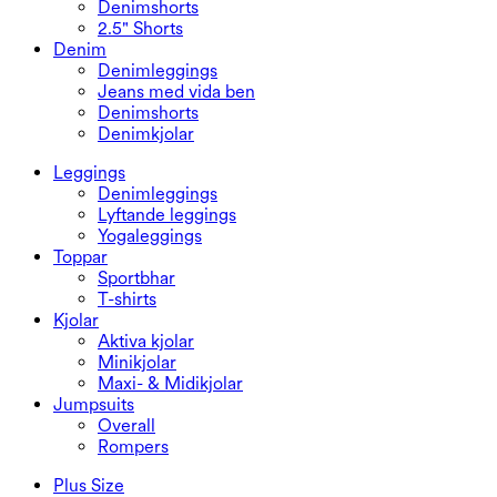
Denimshorts
2.5" Shorts
Denim
Denimleggings
Jeans med vida ben
Denimshorts
Denimkjolar
Leggings
Denimleggings
Lyftande leggings
Yogaleggings
Toppar
Sportbhar
T-shirts
Kjolar
Aktiva kjolar
Minikjolar
Maxi- & Midikjolar
Jumpsuits
Overall
Rompers
Plus Size