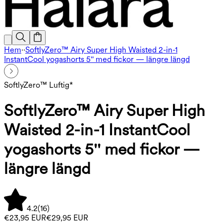
Hem
·
·
SoftlyZero™ Airy Super High Waisted 2-in-1
InstantCool yogashorts 5'' med fickor — längre längd
SoftlyZero™ Luftig*
SoftlyZero™ Airy Super High
Waisted 2-in-1 InstantCool
yogashorts 5'' med fickor —
längre längd
4.2
(
16
)
€23,95 EUR
€29,95 EUR