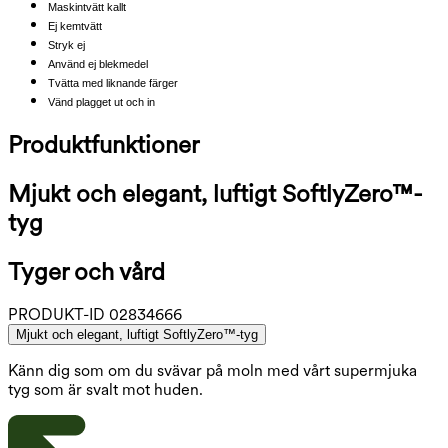
Maskintvätt kallt
Ej kemtvätt
Stryk ej
Använd ej blekmedel
Tvätta med liknande färger
Vänd plagget ut och in
Produktfunktioner
Mjukt och elegant, luftigt SoftlyZero™-
tyg
Tyger och vård
PRODUKT-ID
02834666
Mjukt och elegant, luftigt SoftlyZero™-tyg
Känn dig som om du svävar på moln med vårt supermjuka
tyg som är svalt mot huden.