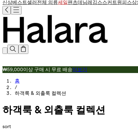
신상
베스트셀러
전체 의류
세일
팬츠
데님
레깅스
스커트
원피스
상
₩59,000이상 구매 시 무료 배송
더보기
홈
/
하객룩 & 외출룩 컬렉션
하객룩 & 외출룩 컬렉션
sort