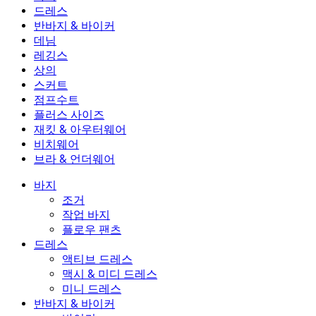
바지
드레스
조거
드레스
반바지 & 바이커
작업 바지
액티브 드레스
반바지 & 바이커
데님
플로우 팬츠
맥시 & 미디 드레스
바이커
데님
레깅스
미니 드레스
데님 반바지
데님 레깅스
레깅스
상의
2.5인치 반바지
와이드 진
데님 레깅스
상의
스커트
데님 반바지
힙업 레깅스
스포츠 브라
스커트
점프수트
데님 스커트
요가 레깅스
티셔츠
액티브 스커트
점프수트
플러스 사이즈
미니 스커트
오버롤
플러스 사이즈
재킷 & 아우터웨어
맥시 & 미디 스커트
롬퍼
플러스 사이즈 하의
재킷 & 아우터웨어
비치웨어
플러스 사이즈 상의
재킷 & 아우터웨어
비치웨어
브라 & 언더웨어
플러스 사이즈 드레스
아우터웨어
수영복 상의
브라 & 언더웨어
수영복 하의
브라
바지
수영복 세트
언더웨어
조거
작업 바지
플로우 팬츠
드레스
액티브 드레스
맥시 & 미디 드레스
미니 드레스
반바지 & 바이커