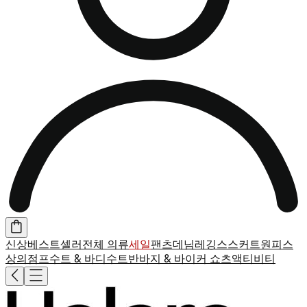
신상
베스트셀러
전체 의류
세일
팬츠
데님
레깅스
스커트
원피스
상의
점프수트 & 바디수트
반바지 & 바이커 쇼츠
액티비티