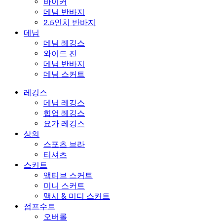
바이커
데님 반바지
2.5인치 반바지
데님
데님 레깅스
와이드 진
데님 반바지
데님 스커트
레깅스
데님 레깅스
힙업 레깅스
요가 레깅스
상의
스포츠 브라
티셔츠
스커트
액티브 스커트
미니 스커트
맥시 & 미디 스커트
점프수트
오버롤