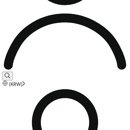
(
KRW
)